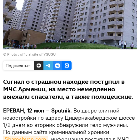
© Photo :
official site of YSUGU
Подписаться
Сигнал о страшной находке поступил в
МЧС Армении, на место немедленно
выехали спасатели, а также полицейские.
ЕРЕВАН, 12 июн — Sputnik.
Во дворе элитной
новостройки по адресу Цицернакабердское шоссе
1/2 днем во вторник обнаружили тело мужчины.
По данным сайта криминальной хроники
Shamshyan.com
, информация поступила в МЧС