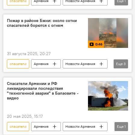
спасатели
Армения
Новости Армения
Еще
1
Видео
Пожар в районе Бжни: около сотни
спасателей борются с огнем
0:46
31 августа 2025, 20:27
спасатели
Армения
Новости Армения
Еще
3
Видео
пожар
огонь
Спасатели Армении и РФ
ликвидировали последствия
"техногенной аварии" в Балаовите -
видео
20 мая 2025, 15:17
спасатели
Армения
Новости Армения
Еще
1