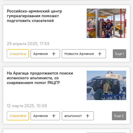
Россия
Российско-армянский центр
гумреагирования поможет
подготовить спасателей
29 апреля 2025, 17:53
спасатели
Армения
Новости Армения
Еще
1
Россия
На Арагаце продолжаются поиски
испанского альпиниста, со
снаряжением помог РАЦГР
12 марта 2025, 10:08
спасатели
Армения
альпинист
Еще
2
Общество
Новости Армения