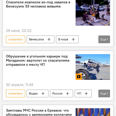
Спасатели извлекли из-под завалов в
Венесуэле 33 человека живыми
28 июня, 20:23
спасатели
Венесуэла
В мире
Еще
1
землетрясение
Обрушение в угольном карьере под
Магаданом: вертолет со спасателями
отправился к месту ЧП
30 апреля, 11:49
спасатели
Видео
Россия
ЧП
Еще
1
вертолет
Замглавы МЧС России в Ереване: что
обсуждалось с армянскими коллегами