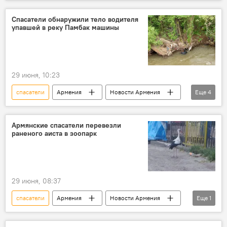
Спасатели обнаружили тело водителя
упавшей в реку Памбак машины
29 июня, 10:23
спасатели
Армения
Новости Армения
Еще
4
Общество
тело
машина
река
Армянские спасатели перевезли
раненого аиста в зоопарк
29 июня, 08:37
спасатели
Армения
Новости Армения
Еще
1
аист