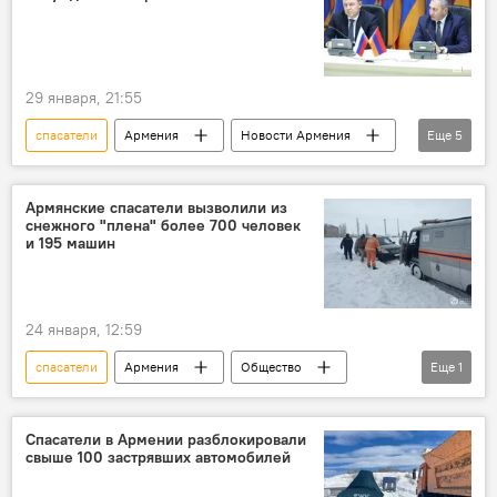
29 января, 21:55
спасатели
Армения
Новости Армения
Еще
5
Общество
Политика
вызовы
МЧС
РФ
Армянские спасатели вызволили из
снежного "плена" более 700 человек
и 195 машин
24 января, 12:59
спасатели
Армения
Общество
Еще
1
Новости Армения
Спасатели в Армении разблокировали
свыше 100 застрявших автомобилей