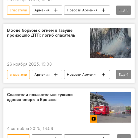
спасатели
Армения
Новости Армения
Еще
5
Общество
Минздрав
Тавуш
ДТП
пожар
В ходе борьбы с огнем в Тавуше
произошло ДТП: погиб спасатель
26 ноября 2025, 19:03
спасатели
Армения
Новости Армения
Еще
4
Общество
борьба
огонь
Тавуш
Спасатели показательно тушили
здание оперы в Ереване
4 сентября 2025, 16:56