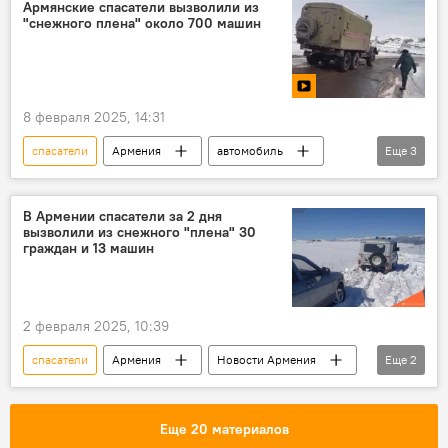
Армянские спасатели вызволили из
"снежного плена" около 700 машин
8 февраля 2025, 14:31
спасатели
Армения
автомобиль
Еще
3
Общество
Новости Армения
Видео
В Армении спасатели за 2 дня
вызволили из снежного "плена" 30
граждан и 13 машин
2 февраля 2025, 10:39
спасатели
Армения
Новости Армения
Еще
2
Общество
машины
Еще 20 материалов