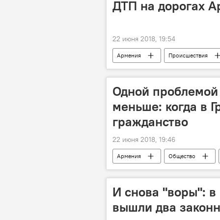
ДТП на дорогах 
22 июня 2018, 19:54
Армения
Происшествия
снаряды
грузовик
Одной проблемой 
меньше: когда в 
гражданство
22 июня 2018, 19:46
Армения
Общество
проблема
закон
а
И снова "воры": в
вышли два закон