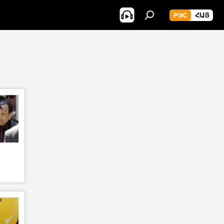
РУС
ՀԱՅ