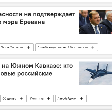
ении
налоги
сности не подтверждает
е мэра Еревана
Тарон Маркарян
Служба национальной безопаности
 на Южном Кавказе: кто
новые российские
Общество
Политика
Азербайджан
о
вооружение
регион
истребитель