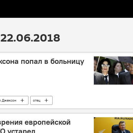
22.06.2018
сона попал в больницу
л Джексон
отец
 зрения европейской
О устарел