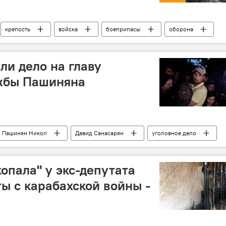
крепость
войска
боеприпасы
оборона
ли дело на главу
жбы Пашиняна
Пашинян Никол
Давид Санасарян
уголовное дело
опала" у экс-депутата
ы с карабахской войны -