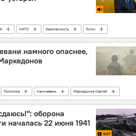
А
НАТО
безопасность
Голос
евани намного опаснее,
 Маркедонов
Политика
Нахичевань
Маркедонов Сергей
сдаюсь!": оборона
ти началась 22 июня 1941
0:57