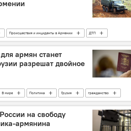
Армении
Происшествия и инциденты в Армении
ДТП
жертва
пострадавшие
авария
для армян станет
Грузии разрешат двойное
В мире
Политика
Грузия
гражданство
рмяне
 России на свободу
ника-армянина