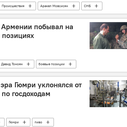
Происшествия
Аракел Мовсисян
СНБ
ойна
карабахский конфликт
 Армении побывал на
 позициях
Давид Тоноян
боевые позиции
эра Гюмри уклонялся от
 по госдоходам
Гюмри
пиво