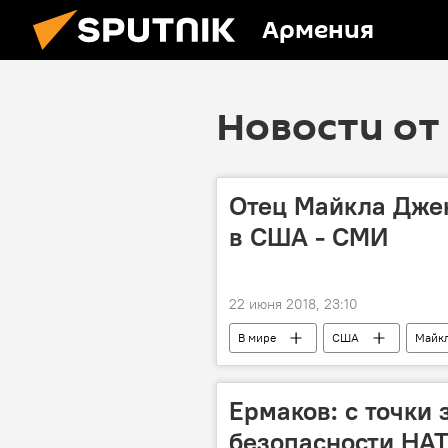
Армения
Новости от 
Отец Майкла Джек
в США - СМИ
22 июня 2018, 23:10
В мире
США
Майк
Ермаков: с точки
безопасности НАТ