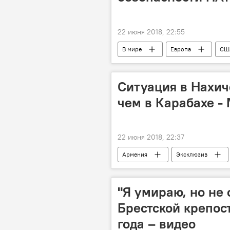
22 июня 2018, 22:55
В мире
Европа
СШ
влияние
Ситуация в Нахич
чем в Карабахе -
22 июня 2018, 22:37
Армения
Эксклюзив
карабахское урегулирование
"Я умираю, но не 
Брестской крепос
года – видео