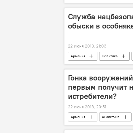
Коррупционные разоблачения в Арм
Служба нацбезопа
обыски в особняк
22 июня 2018, 21:03
Армения
Политика
Гонка вооружений
первым получит 
истребители?
22 июня 2018, 20:51
Армения
Аналитика
Турция
Александр Хроленк