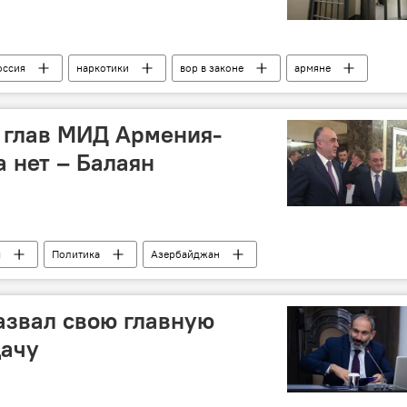
оссия
наркотики
вор в законе
армяне
 глав МИД Армения-
 нет – Балаян
я
Политика
Азербайджан
азвал свою главную
дачу