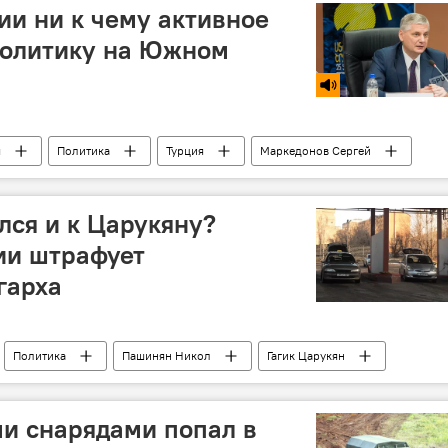
ии ни к чему активное
политику на Южном
я
Политика
Турция
Маркедонов Сергей
Южный Кавказ
ся и к Царукяну?
ии штрафует
гарха
Политика
Пашинян Никол
Гагик Царукян
и
власть
бизнес
штраф
ми снарядами попал в