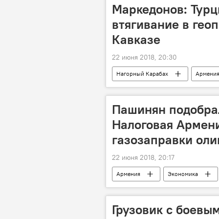
Южный Кавказ
Маркедонов: Турц
втягивание в гео
Кавказе
22 июня 2018, 20:30
Нагорный Карабах
Армени
геополитика
Голос
Пашинян подобрал
Налоговая Армен
газозаправки оли
22 июня 2018, 20:17
Армения
Экономика
Налоговая служба
олигарх
газозаправочная станция
Грузовик с боевы