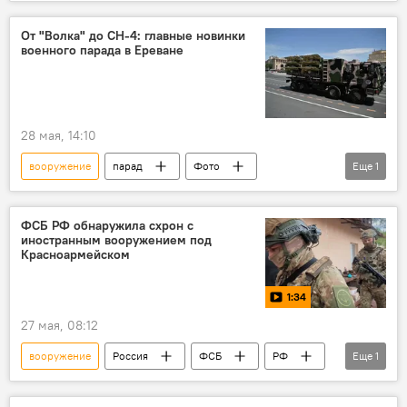
Защита Донбасса. Спецоперация РФ на Украине
ДНР
Видео
От "Волка" до CH-4: главные новинки
военного парада в Ереване
28 мая, 14:10
вооружение
парад
Фото
Еще
1
фотолента
ФСБ РФ обнаружила схрон с
иностранным вооружением под
Красноармейском
1:34
27 мая, 08:12
вооружение
Россия
ФСБ
РФ
Еще
1
Видео