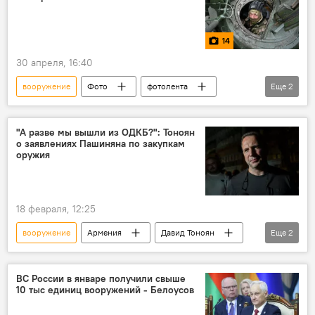
14
30 апреля, 16:40
вооружение
Фото
фотолента
Еще
2
танки
танки Т-72Б
"А разве мы вышли из ОДКБ?": Тоноян
о заявлениях Пашиняна по закупкам
оружия
18 февраля, 12:25
вооружение
Армения
Давид Тоноян
Еще
2
Политика
Новости Армения
ВС России в январе получили свыше
10 тыс единиц вооружений - Белоусов