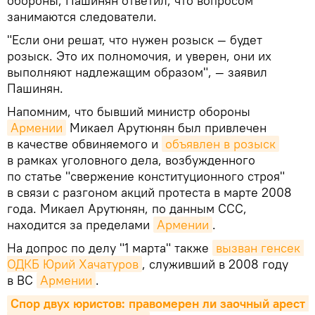
обороны, Пашинян ответил, что вопросом
занимаются следователи.
"Если они решат, что нужен розыск — будет
розыск. Это их полномочия, и уверен, они их
выполняют надлежащим образом", — заявил
Пашинян.
Напомним, что бывший министр обороны
Армении
Микаел Арутюнян был привлечен
в качестве обвиняемого и
объявлен в розыск
в рамках уголовного дела, возбужденного
по статье "свержение конституционного строя"
в связи с разгоном акций протеста в марте 2008
года. Микаел Арутюнян, по данным ССС,
находится за пределами
Армении
.
На допрос по делу "1 марта" также
вызван генсек 
ОДКБ Юрий Хачатуров
, служивший в 2008 году
в ВС
Армении
.
Спор двух юристов: правомерен ли заочный арест 