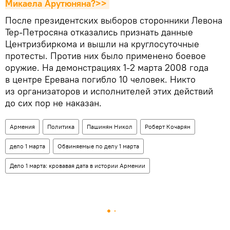
Микаела Арутюняна?>>
После президентских выборов сторонники Левона
Тер-Петросяна отказались признать данные
Центризбиркома и вышли на круглосуточные
протесты. Против них было применено боевое
оружие. На демонстрациях 1-2 марта 2008 года
в центре Еревана погибло 10 человек. Никто
из организаторов и исполнителей этих действий
до сих пор не наказан.
Армения
Политика
Пашинян Никол
Роберт Кочарян
дело 1 марта
Обвиняемые по делу 1 марта
Дело 1 марта: кровавая дата в истории Армении