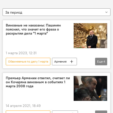
За период
Виновные не наказаны: Пашинян
пояснил, что значит его фраза о
раскрытии дела "1 марта"
1 марта 2023, 12:31
Обвиняемые по делу 1 марта
Армения
Еще
4
Пашинян Никол
памятник
дело 1 марта
расследование
Премьер Армении ответил, считает ли
он Кочаряна виновным в событиях 1
марта 2008 года
14 апреля 2021, 18:49