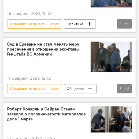
16 февраля 2021, 13:31
Обвиняемые по делу 1 марта
Политика
Еще
9
Армения
Общество
дело 1 марта
обсуждение
Азербайджан
Суд в Ереване не стал менять меру
пресечения в отношении экс-главы
ходатайство
Новости Армения
суд
Генштаба ВС Армении
Вооруженные силы
11 февраля 2021, 12:12
Обвиняемые по делу 1 марта
Общество
Еще
8
Армения
Политика
Ереван
мера пресечения
Генштаб
Роберт Кочарян и Сейран Оганян
заявили о половинчатости материалов
Новости Армения
суд
дела 1 марта
Вооруженные силы
15 сентября 2020, 17:25