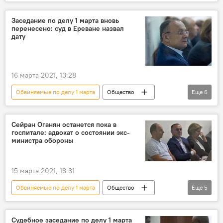
Армения
Конституционный суд
суд
Сейран Оганян
Заседание по делу 1 марта вновь
перенесено: суд в Ереване назвал
дату
16 марта 2021, 13:28
Обвиняемые по делу 1 марта
Общество
Еще
6
Армения
Политика
дело 1 марта
Ереван
дата
Новости Армения
Сейран Оганян останется пока в
госпитале: адвокат о состоянии экс-
министра обороны
15 марта 2021, 18:31
Обвиняемые по делу 1 марта
Общество
Еще
5
Армения
Сейран Оганян
военный госпиталь
министр обороны
Судебное заседание по делу 1 марта