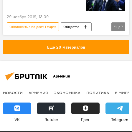
29 ноября 2019, 13:09
Обвиняемые по делу 1 марта
Общество
Еще
7
Армения
Политика
Геворк Костанян
Генпрокурор
Еще 20 материалов
Артур Давтян
Новости Армения
арест
Армения
НОВОСТИ
АРМЕНИЯ
ЭКОНОМИКА
ПОЛИТИКА
В МИРЕ
VK
Rutube
Дзен
Telegram