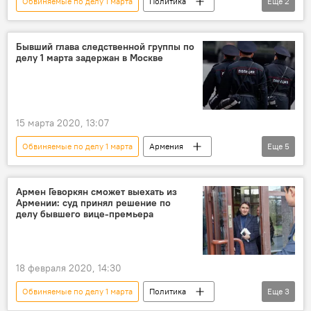
Обвиняемые по делу 1 марта
Политика
Еще
2
Армения
дело 1 марта
Бывший глава следственной группы по
делу 1 марта задержан в Москве
15 марта 2020, 13:07
Обвиняемые по делу 1 марта
Армения
Еще
5
Политика
дело 1 марта
Москва
обвинение
экстрадиция
Армен Геворкян сможет выехать из
Армении: суд принял решение по
делу бывшего вице-премьера
18 февраля 2020, 14:30
Обвиняемые по делу 1 марта
Политика
Еще
3