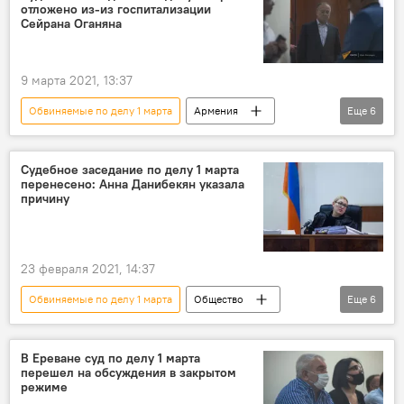
отложено из-из госпитализации
Новости Армения
Сейрана Оганяна
9 марта 2021, 13:37
Обвиняемые по делу 1 марта
Армения
Еще
6
Общество
Политика
Сейран Оганян
состояние
Судебное заседание по делу 1 марта
перенесено: Анна Данибекян указала
Новости Армения
суд
причину
23 февраля 2021, 14:37
Обвиняемые по делу 1 марта
Общество
Еще
6
Армения
Политика
дело 1 марта
Анна Данибекян
судья
суд
В Ереване суд по делу 1 марта
перешел на обсуждения в закрытом
режиме