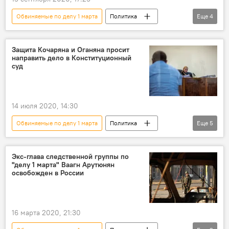
Обвиняемые по делу 1 марта
Политика
Еще
4
Армения
Роберт Кочарян
дело 1 марта
Сейран Оганян
Защита Кочаряна и Оганяна просит
направить дело в Конституционный
суд
14 июля 2020, 14:30
Обвиняемые по делу 1 марта
Политика
Еще
5
Армения
суд
Роберт Кочарян
Конституционный суд
Сейран Оганян
Экс-глава следственной группы по
"делу 1 марта" Ваагн Арутюнян
освобожден в России
16 марта 2020, 21:30