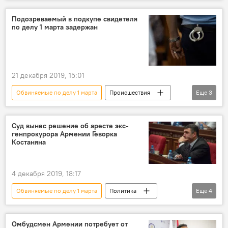
Армения
Армен Геворкян
суд
Подозреваемый в подкупе свидетеля
по делу 1 марта задержан
21 декабря 2019, 15:01
Обвиняемые по делу 1 марта
Происшествия
Еще
3
Армения
дело 1 марта
подозреваемый
Суд вынес решение об аресте экс-
генпрокурора Армении Геворка
Костаняна
4 декабря 2019, 18:17
Обвиняемые по делу 1 марта
Политика
Еще
4
Армения
Геворк Костанян
суд
арест
Омбудсмен Армении потребует от