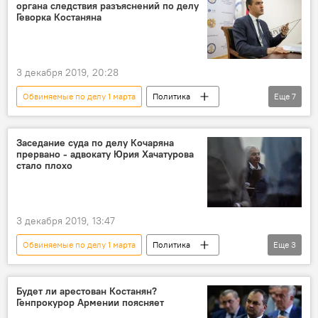
органа следствия разъяснений по делу
Геворка Костаняна
3 декабря 2019, 20:28
Обвиняемые по делу 1 марта
Политика
Еще
7
Армения
Общество
омбудсмен
Арман Татоян
Геворк Костанян
Заседание суда по делу Кочаряна
прервано - адвокату Юрия Хачатурова
Новости Армения
следствие
стало плохо
3 декабря 2019, 13:47
Обвиняемые по делу 1 марта
Политика
Еще
3
Армения
Роберт Кочарян
Юрий Хачатуров
Будет ли арестован Костанян?
Генпрокурор Армении поясняет