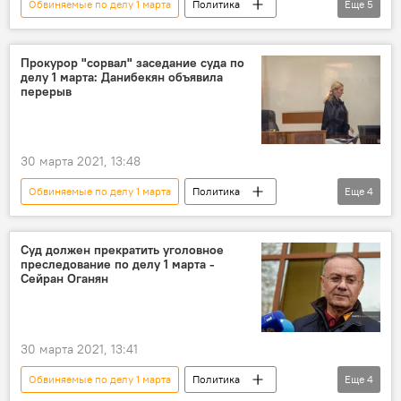
Обвиняемые по делу 1 марта
Политика
Еще
5
Армения
Роберт Кочарян
дело 1 марта
Пашинян Никол
Прокурор "сорвал" заседание суда по
делу 1 марта: Данибекян объявила
Премьер
перерыв
30 марта 2021, 13:48
Обвиняемые по делу 1 марта
Политика
Еще
4
Армения
дело 1 марта
судья
Анна Данибекян
Суд должен прекратить уголовное
преследование по делу 1 марта -
Сейран Оганян
30 марта 2021, 13:41
Обвиняемые по делу 1 марта
Политика
Еще
4