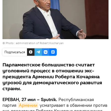
© Photo :
administration of Robert Kocharyan
Подписаться
Парламентское большинство считает
уголовный процесс в отношении экс-
президента Армении Роберта Кочаряна
угрозой для демократического развития
страны.
ЕРЕВАН, 27 июл – Sputnik.
Республиканская
партия
Армении
усматривает в обвинении против
экс-президента Роберта Кочаряна политическое