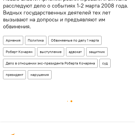
расследуют дело о событиях 1-2 марта 2008 года.
Видных государственных деятелей тех лет
вызывают на допросы и предъявляют им
обвинения.
Армения
Политика
Обвиняемые по делу 1 марта
Роберт Кочарян
выступление
адвокат
защитник
Дело в отношении экс-президента Роберта Кочаряна
суд
президент
нарушения