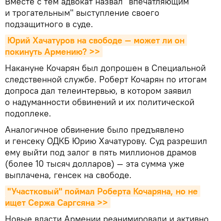
Вместе с тем адвокат назвал "впечатляющим
и трогательным" выступление своего
подзащитного в суде.
Юрий Хачатуров на свободе — может ли он 
покинуть Армению? >>
Накануне Кочарян был допрошен в Специальной
следственной службе. Роберт Кочарян по итогам
допроса дал телеинтервью, в котором заявил
о надуманности обвинений и их политической
подоплеке.
Аналогичное обвинение было предъявлено
и генсеку ОДКБ Юрию Хачатурову. Суд разрешил
ему выйти под залог в пять миллионов драмов
(более 10 тысяч долларов) — эта сумма уже
выплачена, генсек на свободе.
"Участковый" поймал Роберта Кочаряна, но не 
ищет Сержа Саргсяна >>
Новые власти Армении реанимировали и активно