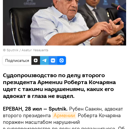
© Sputnik / Asatur Yesayants
Подписаться
Судопроизводство по делу второго
президента Армении Роберта Кочаряна
идет с такими нарушениями, каких его
адвокат в глаза не видел.
ЕРЕВАН, 28 июл — Sputnik.
Рубен Саакян, адвокат
второго президента
Армении
Роберта Кочаряна
поражен масштабом нарушений
в судопроизводстве по делу его подзащитного. Об