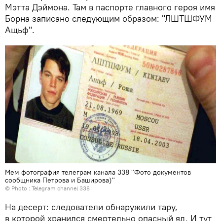
Мэтта Дэймона. Там в паспорте главного героя имя
Борна записано следующим образом: "ЛШТШФУМ
Ащьф".
Мем фотография телеграм канала 338 "Фото документов
сообщника Петрова и Баширова)"
© Photo : Telegram channel 338
На десерт: следователи обнаружили тару,
в которой хранился смертельно опасный яд. И тут