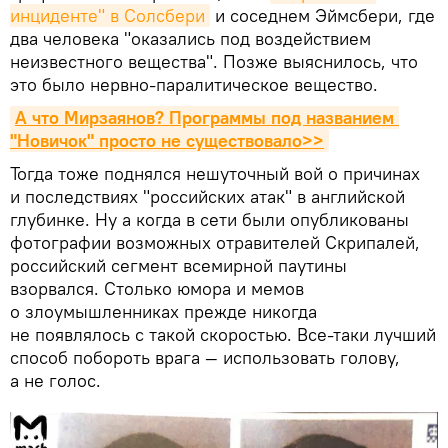
инциденте" в Солсбери
и соседнем Эймсбери, где
два человека "оказались под воздействием
неизвестного вещества". Позже выяснилось, что
это было нервно-паралитическое вещество.
А что Мирзаянов? Программы под названием 
"Новичок" просто не существовало>>
Тогда тоже поднялся нешуточный вой о причинах
и последствиях "российских атак" в английской
глубинке. Ну а когда в сети были опубликованы
фотографии возможных отравителей Скрипалей,
российский сегмент всемирной паутины
взорвался. Столько юмора и мемов
о злоумышленниках прежде никогда
не появлялось с такой скоростью. Все-таки лучший
способ побороть врага — использовать голову,
а не голос.