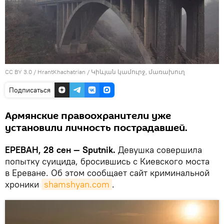
CC BY 3.0
/
HrantKhachatrian
/
Կիևյան կամուրջ, մառախուղ
Подписаться
Армянские правоохранители уже
установили личность пострадавшей.
ЕРЕВАН, 28 сен — Sputnik.
Девушка совершила
попытку суицида, бросившись с Киевского моста
в Ереване. Об этом сообщает сайт криминальной
хроники
shamshyan.com
.