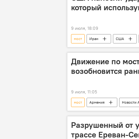
который использу
9 июля, 18:09
мост
Иран
США
Движение по мост
возобновится ран
9 июля, 11:05
мост
Армения
Новости 
Разрушенный от у
трассе Ереван-Се