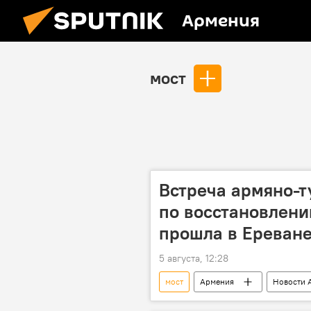
Армения
мост
Встреча армяно-т
по восстановлени
прошла в Ереван
5 августа, 12:28
мост
Армения
Новости 
Турция