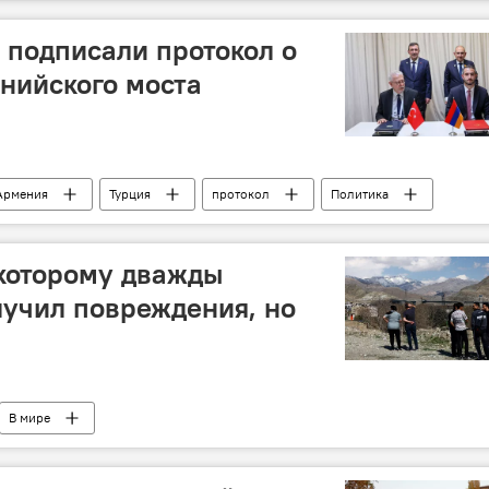
 подписали протокол о
нийского моста
Армения
Турция
протокол
Политика
 которому дважды
учил повреждения, но
В мире