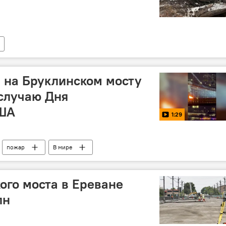
 на Бруклинском мосту
 случаю Дня
США
1:29
пожар
В мире
ого моста в Ереване
лн