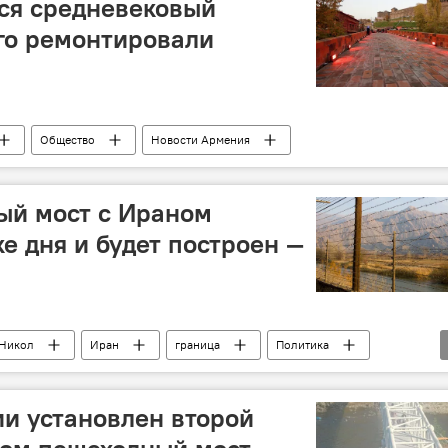
ся средневековый
го ремонтировали
Общество
Новости Армения
ый мост с Ираном
ке дня и будет построен —
Никол
Иран
граница
Политика
и установлен второй