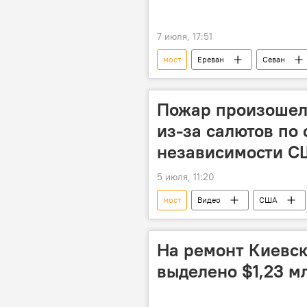
7 июля, 17:51
мост
Ереван
Севан
Пожар произошел
из-за салютов по
независимости 
5 июля, 11:20
мост
Видео
США
На ремонт Киевск
выделено $1,23 м