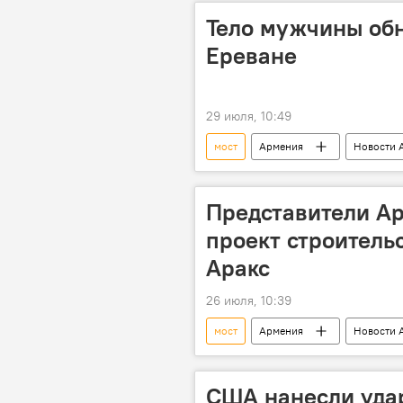
Тело мужчины об
Ереване
29 июля, 10:49
мост
Армения
Новости 
Представители А
проект строительс
Аракс
26 июля, 10:39
мост
Армения
Новости 
Аракс
США нанесли удар