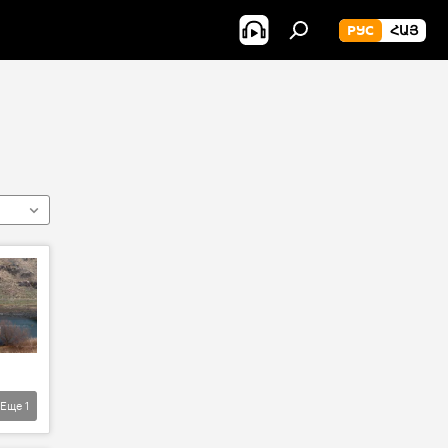
РУС
ՀԱՅ
Еще
1