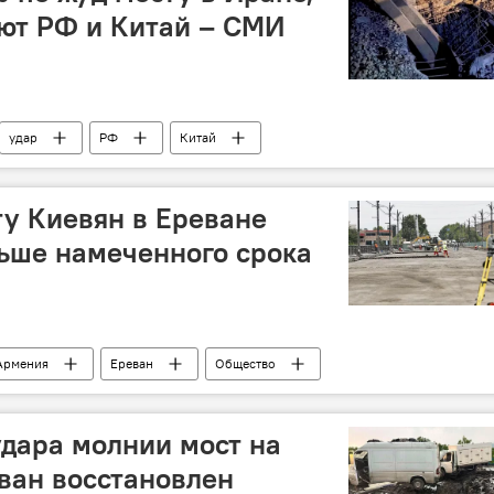
ют РФ и Китай – СМИ
удар
РФ
Китай
у Киевян в Ереване
ьше намеченного срока
Армения
Ереван
Общество
дара молнии мост на
ван восстановлен