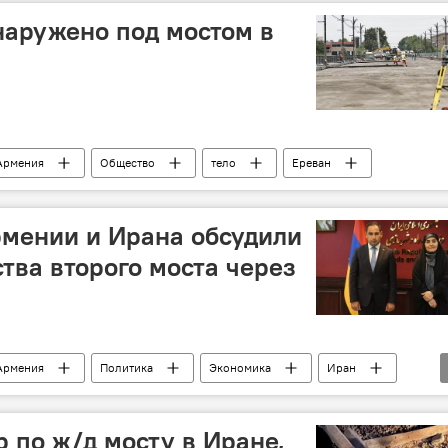
наружено под мостом в
Армения
Общество
тело
Ереван
рмении и Ирана обсудили
тва второго моста через
Армения
Политика
Экономика
Иран
 по ж/д мосту в Иране,