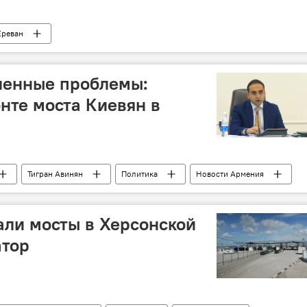
Ереван
ленные проблемы:
нте моста Киевян в
Тигран Авинян
Политика
Новости Армения
али мосты в Херсонской
атор