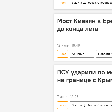
мост
Защита Донбасса. Спецопер
Мост Киевян в Ер
до конца лета
12 июня, 16:49
мост
Армения
Новости 
ВСУ ударили по м
на границе с Кр
7 июня, 12:03
мост
Защита Донбасса. Спецопер