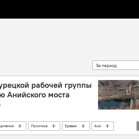
За период
урецкой рабочей группы
ю Анийского моста
е
Армения
Политика
Ереван
Ани