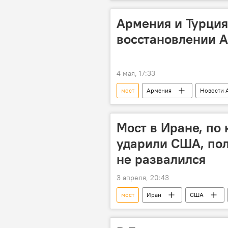
Армения и Турция
восстановлении А
4 мая, 17:33
мост
Армения
Новости 
Мост в Иране, по
ударили США, пол
не развалился
3 апреля, 20:43
мост
Иран
США