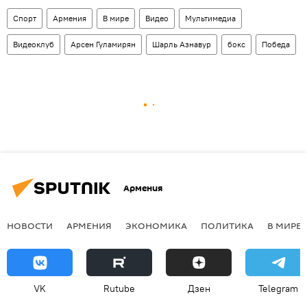
Спорт
Армения
В мире
Видео
Мультимедиа
Видеоклуб
Арсен Гуламирян
Шарль Азнавур
бокс
Победа
Армения
НОВОСТИ
АРМЕНИЯ
ЭКОНОМИКА
ПОЛИТИКА
В МИРЕ
VK
Rutube
Дзен
Telegram