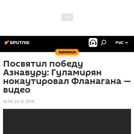
РУС
Армения
Посвятил победу
Азнавуру: Гуламирян
нокаутировал Фланагана —
видео
14:56 23.10.2018