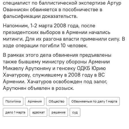
специалист по баллистической экспертизе Артур
Ованнисян обвиняется в пособничестве в
фальсификации доказательств.
Напомним, 1-2 марта 2008 года, после
президентских выборов в Армении начались
митинги. Для их разгона власти применили силу. В
ходе операции погибли 10 человек.
В рамках этого дела обвинения предъявлены
также бывшему министру обороны Армении
Микаелу Арутюняну и генсеку ОДКБ Юрию
Хачатурову, служившему в 2008 году в ВС
Армении. Хачатуров освобожден под залог,
Арутюнян объявлен в розыск.
Политика
Армения
Общество
Обвиняемые по делу 1 марта
дело 1 марта
адвокат
решение
суд