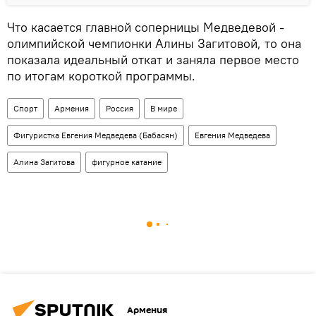
Что касается главной соперницы Медведевой -
олимпийской чемпионки Алины Загитовой, то она
показала идеальный откат и заняла первое место
по итогам короткой программы.
Спорт
Армения
Россия
В мире
Фигуристка Евгения Медведева (Бабасян)
Евгения Медведева
Алина Загитова
фигурное катание
Армения