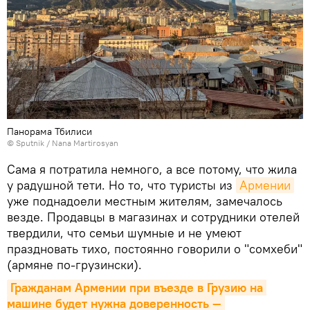
Панорама Тбилиси
© Sputnik / Nana Martirosyan
Сама я потратила немного, а все потому, что жила
у радушной тети. Но то, что туристы из
Армении
уже поднадоели местным жителям, замечалось
везде. Продавцы в магазинах и сотрудники отелей
твердили, что семьи шумные и не умеют
праздновать тихо, постоянно говорили о "сомхеби"
(армяне по-грузински).
Гражданам Армении при въезде в Грузию на 
машине будет нужна доверенность — 