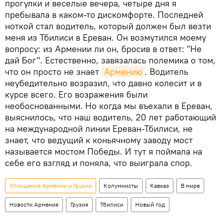
прогулки и веселые вечера, четыре дня я
пребывала в каком-то дискомфорте. Последней
ноткой стал водитель, который должен был везти
меня из Тбилиси в Ереван. Он возмутился моему
вопросу: из Армении ли он, бросив в ответ: "Не
дай Бог". Естественно, завязалась полемика о том,
что он просто не знает
Армению
. Водитель
неубедительно возразил, что давно колесит и в
курсе всего. Его возражения были
необоснованными. Но когда мы въехали в Ереван,
выяснилось, что наш водитель, 20 лет работающий
на международной линии Ереван-Тбилиси, не
знает, что ведущий к коньячному заводу мост
называется мостом Победы. И тут я поймала на
себе его взгляд и поняла, что выиграла спор.
Отношения Армении и Грузии
Колумнисты
Кавказ
В мире
Новости Армения
Грузия
Тбилиси
Новый год