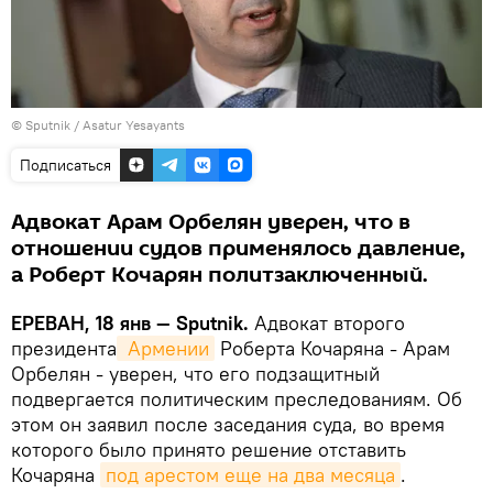
© Sputnik / Asatur Yesayants
Подписаться
Адвокат Арам Орбелян уверен, что в
отношении судов применялось давление,
а Роберт Кочарян политзаключенный.
ЕРЕВАН, 18 янв — Sputnik.
Адвокат второго
президента
 Армении
Роберта Кочаряна - Арам
Орбелян - уверен, что его подзащитный
подвергается политическим преследованиям. Об
этом он заявил после заседания суда, во время
которого было принято решение отставить
Кочаряна
под арестом еще на два месяца
.