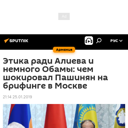
РУС
Армения
Этика ради Алиева и
немного Обамы: чем
шокировал Пашинян на
брифинге в Москве
21:14 25.01.2019