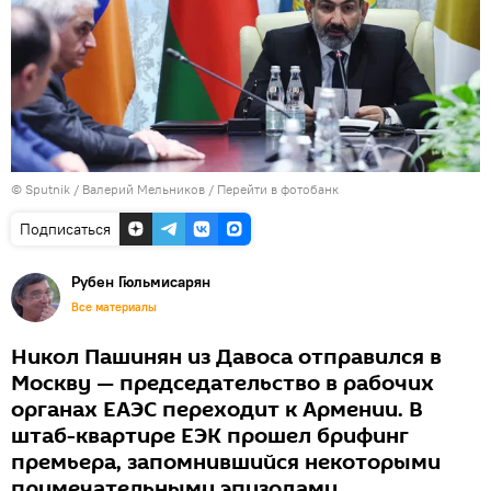
© Sputnik / Валерий Мельников
/
Перейти в фотобанк
Подписаться
Рубен Гюльмисарян
Все материалы
Никол Пашинян из Давоса отправился в
Москву — председательство в рабочих
органах ЕАЭС переходит к Армении. В
штаб-квартире ЕЭК прошел брифинг
премьера, запомнившийся некоторыми
примечательными эпизодами.