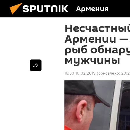
Армения
Несчастный
Армении — 
рыб обнар
мужчины
16:30 10.02.2019
(обновлено:
20:2