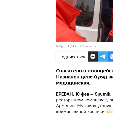
© Sputnik / Asatur Yesayants
Подписаться
Спасатели и полицейск
Назначен целый ряд эк
медицинская.
ЕРЕВАН, 10 фев — Sputnik.
ресторанном комплексе, р
Армении. Мужчина утонул 
криминальной хроники
sh