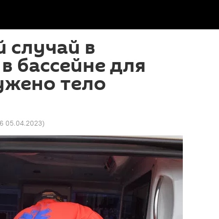
 случай в
в бассейне для
ужено тело
6 05.04.2023
)