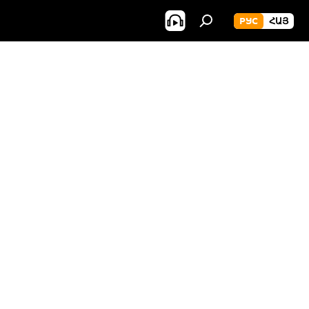
РУС
ՀԱՅ