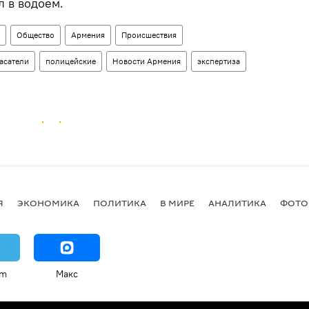
л в водоем.
Общество
Армения
Происшествия
асатели
полицейские
Новости Армения
экспертиза
Я
ЭКОНОМИКА
ПОЛИТИКА
В МИРЕ
АНАЛИТИКА
ФОТО
am
Макс