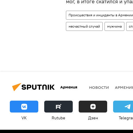
мог, в итоге скатился и упа
Происшествия и инциденты в Армении
несчастный случай
мужчина
сп
Армения
НОВОСТИ
АРМЕНИ
VK
Rutube
Дзен
Telegr