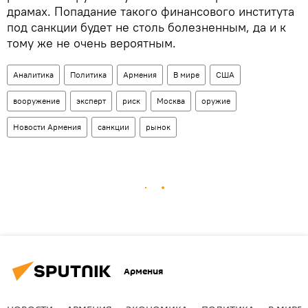
драмах. Попадание такого финансового института
под санкции будет не столь болезненным, да и к
тому же не очень вероятным.
Аналитика
Политика
Армения
В мире
США
вооружение
эксперт
риск
Москва
оружие
Новости Армения
санкции
рынок
Армения