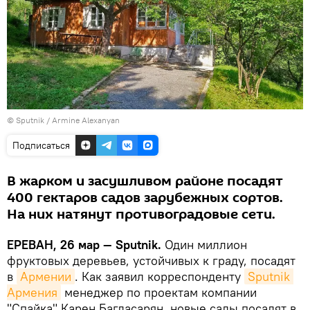
© Sputnik / Armine Alexanyan
Подписаться
В жарком и засушливом районе посадят
400 гектаров садов зарубежных сортов.
На них натянут противоградовые сети.
ЕРЕВАН, 26 мар — Sputnik.
Один миллион
фруктовых деревьев, устойчивых к граду, посадят
в
Армении
. Как заявил корреспонденту
Sputnik 
Армения
менеджер по проектам компании
"Спайка" Карен Багдасарян, новые сады посадят в