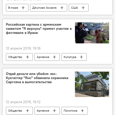
В мире
Джулиан Ассанж
США
Голос
Российская картина с армянским
сюжетом "Я вернусь" примет участие в
фестивале в Иране
12 апреля 2019, 19:16
Общество
Армения
Культура
сюжет
участие
фестиваль
Иран
детство
село
Отдай деньги или убейся: экс-
бухгалтер "Янс" обвинила охранника
продюсер
фильм
Картина
Саргсяна в вымогательстве
12 апреля 2019, 19:12
Общество
Армения
Политика