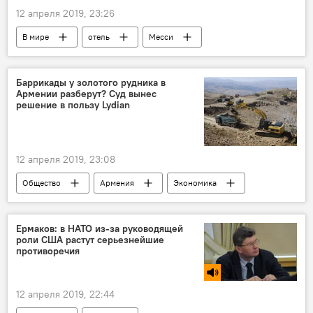
12 апреля 2019, 23:26
В мире
отель
Месси
Баррикады у золотого рудника в
Армении разберут? Суд вынес
решение в пользу Lydian
12 апреля 2019, 23:08
Общество
Армения
Экономика
Lydian Armenia
"Лидиан Армения" и Амулсар: споры вокруг разработки месторождения
Ермаков: в НАТО из-за руководящей
роли США растут серьезнейшие
суд
Амулсар
противоречия
12 апреля 2019, 22:44