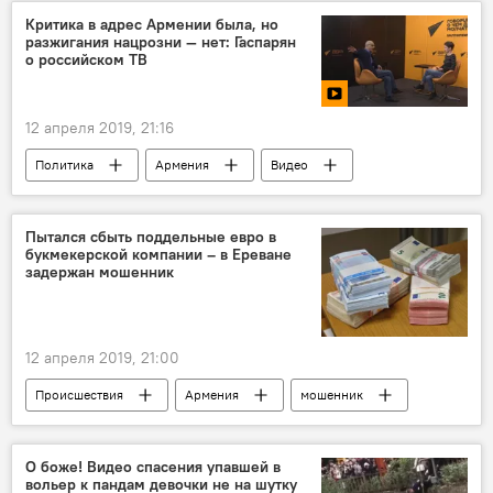
Критика в адрес Армении была, но
разжигания нацрозни — нет: Гаспарян
о российском ТВ
12 апреля 2019, 21:16
Политика
Армения
Видео
Мультимедиа
Видеоклуб
Гаспарян
азербайджанцы
телеканал
Пытался сбыть поддельные евро в
букмекерской компании – в Ереване
задержан мошенник
12 апреля 2019, 21:00
Происшествия
Армения
мошенник
фальшивка
О боже! Видео спасения упавшей в
вольер к пандам девочки не на шутку