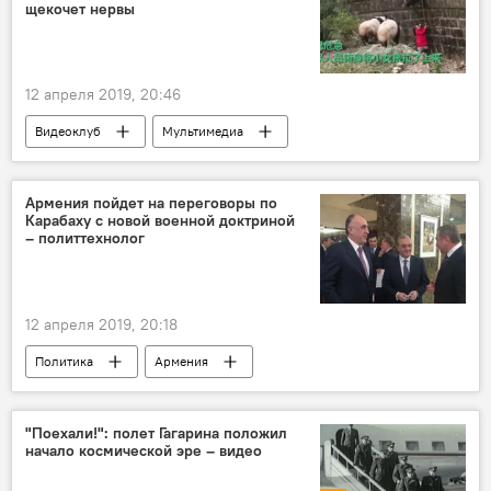
щекочет нервы
12 апреля 2019, 20:46
Видеоклуб
Мультимедиа
Армения пойдет на переговоры по
Карабаху с новой военной доктриной
– политтехнолог
12 апреля 2019, 20:18
Политика
Армения
Нагорный Карабах
Москва
Азербайджан
уступки
"Поехали!": полет Гагарина положил
начало космической эре – видео
Новости Армения