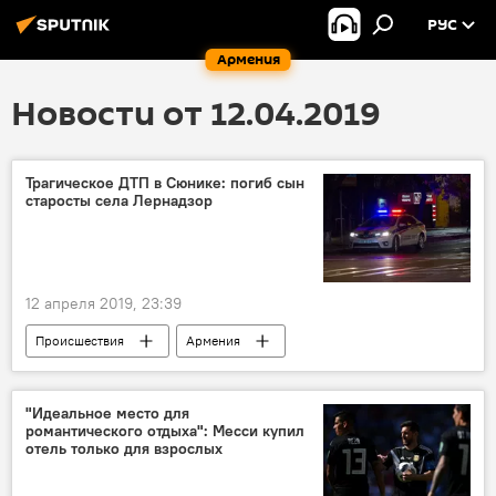
РУС
Армения
Новости от 12.04.2019
Трагическое ДТП в Сюнике: погиб сын
старосты села Лернадзор
12 апреля 2019, 23:39
Происшествия
Армения
Происшествия и инциденты в Армении
Сюник
староста села
ДТП
"Идеальное место для
романтического отдыха": Месси купил
сын
отель только для взрослых