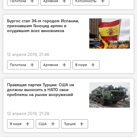
Политика
Армения
Колумнисты
Джулиан Ассанж
арест
Бургос стал 34-м городом Испании,
признавшим Геноцид армян и
осудившим всех виновников
12 апреля 2019, 21:46
Политика
Армения
В мире
город
Геноцид армян
Испания
Правящая партия Турции: США не
должны выносить в НАТО свои
проблемы на рынке вооружений
12 апреля 2019, 21:28
В мире
США
Турция
НАТО
ЗРК