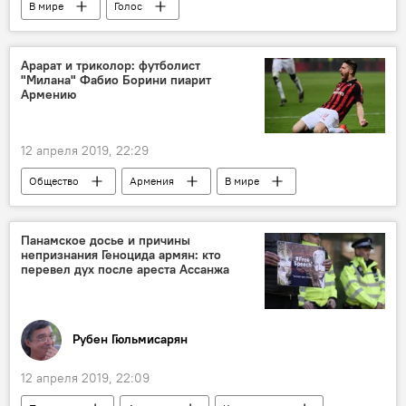
В мире
Голос
Арарат и триколор: футболист
"Милана" Фабио Борини пиарит
Армению
12 апреля 2019, 22:29
Общество
Армения
В мире
Спорт
Арарат
футболист
Милан
Панамское досье и причины
непризнания Геноцида армян: кто
перевел дух после ареста Ассанжа
Рубен Гюльмисарян
12 апреля 2019, 22:09