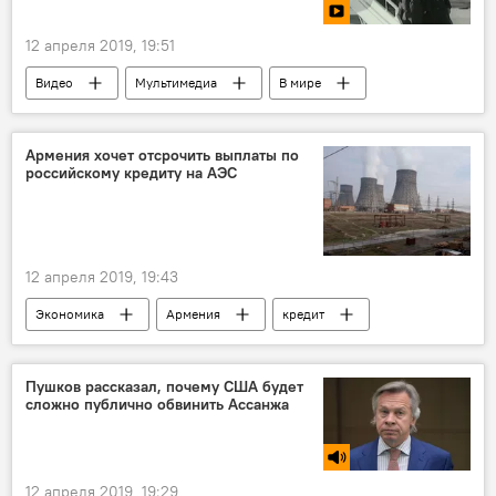
12 апреля 2019, 19:51
Видео
Мультимедиа
В мире
Гагарин Юрий
команда
ракета
Земля
Полет
Армения хочет отсрочить выплаты по
российскому кредиту на АЭС
12 апреля 2019, 19:43
Экономика
Армения
кредит
АЭС
Пушков рассказал, почему США будет
сложно публично обвинить Ассанжа
12 апреля 2019, 19:29