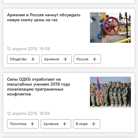
Новости Армения
охранник
вымогательство
Саргсян
Армения и Россия начнут обсуждать
новую схему цены на газ
12 апреля 2019, 19:08
Общество
Армения
Россия
В мире
газ
цена
Силы ОДКБ отработают на
масштабных учениях 2019 года
локализацию приграничных
конфликтов
12 апреля 2019, 18:59
Политика
Армения
В мире
ОДКБ