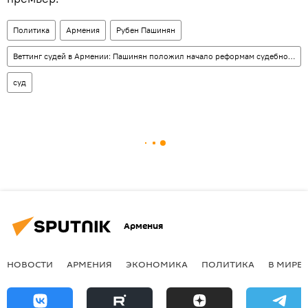
Политика
Армения
Рубен Пашинян
Веттинг судей в Армении: Пашинян положил начало реформам судебной системы
суд
Армения
НОВОСТИ
АРМЕНИЯ
ЭКОНОМИКА
ПОЛИТИКА
В МИРЕ