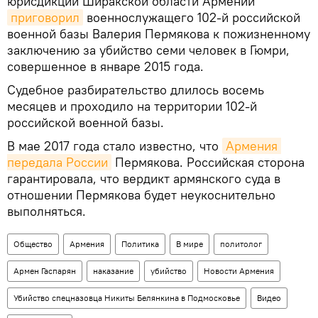
юрисдикции Ширакской области Армении
приговорил
военнослужащего 102-й российской
военной базы Валерия Пермякова к пожизненному
заключению за убийство семи человек в Гюмри,
совершенное в январе 2015 года.
Судебное разбирательство длилось восемь
месяцев и проходило на территории 102-й
российской военной базы.
В мае 2017 года стало известно, что
Армения 
передала России
Пермякова. Российская сторона
гарантировала, что вердикт армянского суда в
отношении Пермякова будет неукоснительно
выполняться.
Общество
Армения
Политика
В мире
политолог
Армен Гаспарян
наказание
убийство
Новости Армения
Убийство спецназовца Никиты Белянкина в Подмосковье
Видео