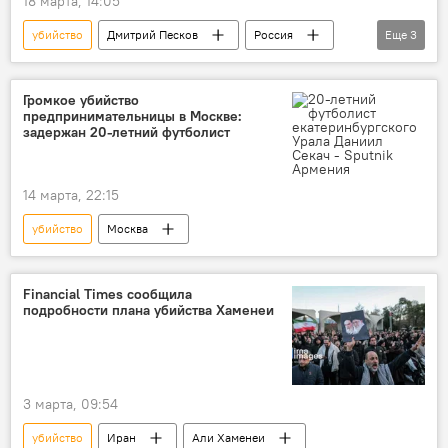
18 марта, 14:05
убийство
Дмитрий Песков
Россия
Еще
3
РФ
Иран
руководство
Громкое убийство
предпринимательницы в Москве:
задержан 20-летний футболист
14 марта, 22:15
убийство
Москва
Financial Times сообщила
подробности плана убийства Хаменеи
3 марта, 09:54
убийство
Иран
Али Хаменеи