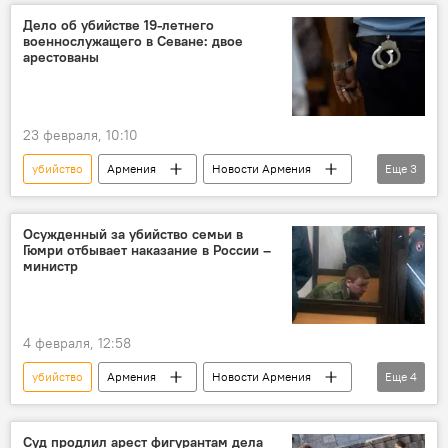
Дело об убийстве 19-летнего
военнослужащего в Севане: двое
арестованы
23 февраля, 10:10
убийство
Армения
Новости Армения
Еще
3
Общество
дело
военнослужащий
Осужденный за убийство семьи в
Гюмри отбывает наказание в России –
министр
4 февраля, 12:58
убийство
Армения
Новости Армения
Еще
4
семья
Гюмри
Россия
министр
Суд продлил арест фигурантам дела