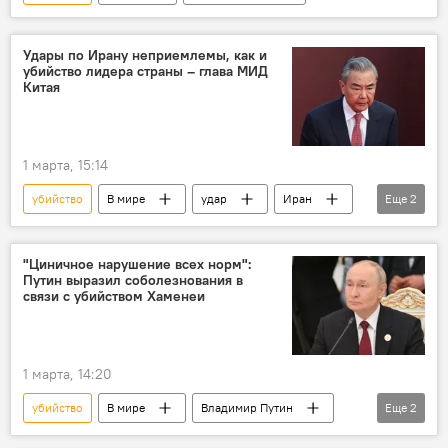
Удары по Ирану неприемлемы, как и
убийство лидера страны – глава МИД
Китая
1 марта, 15:14
убийство
В мире
удар
Иран
Еще
2
МИД
Китай
"Циничное нарушение всех норм":
Путин выразил соболезнования в
связи с убийством Хаменеи
1 марта, 14:20
убийство
В мире
Владимир Путин
Еще
2
Хаменеи
соболезнования