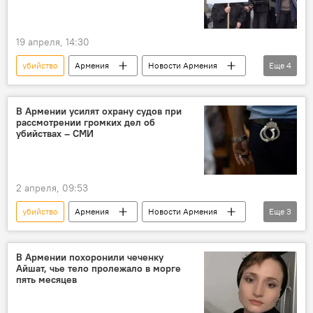
19 апреля, 14:30
убийство
Армения
Новости Армения
Еще
4
Общество
Политика
Паракар
акция
В Армении усилят охрану судов при
рассмотрении громких дел об
убийствах – СМИ
2 апреля, 09:53
убийство
Армения
Новости Армения
Еще
3
Общество
суд
охрана
В Армении похоронили чеченку
Айшат, чье тело пролежало в морге
пять месяцев