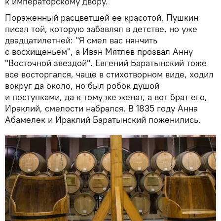
к императорскому двору.
Пораженный расцветшей ее красотой, Пушкин
писал той, которую забавлял в детстве, но уже
двадцатилетней: "Я смел вас нянчить
с восхищеньем", а Иван Мятлев прозвал Анну
"Восточной звездой". Евгений Баратынский тоже
все восторгался, чаще в стихотворном виде, ходил
вокруг да около, но был робок душой
и поступками, да к тому же женат, а вот брат его,
Ираклий, смелости набрался. В 1835 году Анна
Абамелек и Ираклий Баратынский поженились.