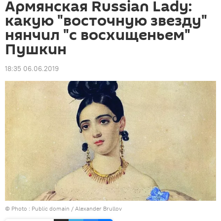
Армянская Russian Lady:
какую "восточную звезду"
нянчил "с восхищеньем"
Пушкин
18:35 06.06.2019
© Photo :
Public domain / Alexander Brullov