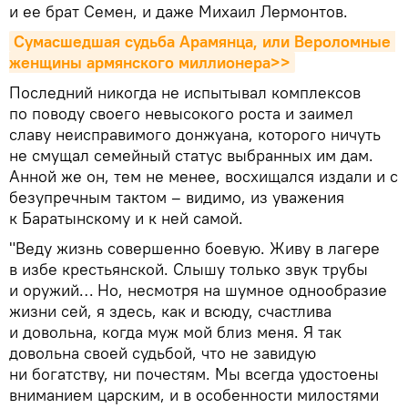
и ее брат Семен, и даже Михаил Лермонтов.
Сумасшедшая судьба Арамянца, или Вероломные 
женщины армянского миллионера>>
Последний никогда не испытывал комплексов
по поводу своего невысокого роста и заимел
славу неисправимого донжуана, которого ничуть
не смущал семейный статус выбранных им дам.
Анной же он, тем не менее, восхищался издали и с
безупречным тактом – видимо, из уважения
к Баратынскому и к ней самой.
"Веду жизнь совершенно боевую. Живу в лагере
в избе крестьянской. Слышу только звук трубы
и оружий… Но, несмотря на шумное однообразие
жизни сей, я здесь, как и всюду, счастлива
и довольна, когда муж мой близ меня. Я так
довольна своей судьбой, что не завидую
ни богатству, ни почестям. Мы всегда удостоены
вниманием царским, и в особенности милостями