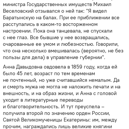
министра Государственных имуществ Михаил
Веселовский отзывался о ней так: "Я видел
Баратынскую на балах. При ее приближении все
расступались в каком-то восторженном
настроении. Пока она танцевала, не спускали
с нее глаз. Все бывшие у нее возвращались,
очарованные ее умом и любезностью. Говорили,
что она несколько вмешивалась (вероятно, не без
пользы для дела) в управление губернии".
Анна Давыдовна овдовела в 1859 году, когда ей
было 45 лет, возраст по тем временам
не почтенный, но уже считавшийся немалым. Да
и смерть мужа не могла не наложить печати и на
внешность, и на образ жизни, и Анна с головой
уходит в литературные переводы
и благотворительность. И тут преуспела –
получила второй по значению орден России,
Святой Великомученицы Екатерины: им, между
прочим, награждались лишь великие княгини