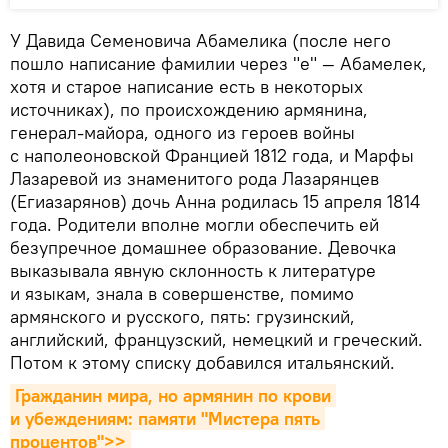
У Давида Семеновича Абамелика (после него
пошло написание фамилии через "е" — Абамелек,
хотя и старое написание есть в некоторых
источниках), по происхождению армянина,
генерал-майора, одного из героев войны
с наполеоновской Францией 1812 года, и Марфы
Лазаревой из знаменитого рода Лазарянцев
(Егиазарянов) дочь Анна родилась 15 апреля 1814
года. Родители вполне могли обеспечить ей
безупречное домашнее образование. Девочка
выказывала явную склонность к литературе
и языкам, знала в совершенстве, помимо
армянского и русского, пять: грузинский,
английский, французский, немецкий и греческий.
Потом к этому списку добавился итальянский.
Гражданин мира, но армянин по крови 
и убеждениям: памяти "Мистера пять 
процентов">>