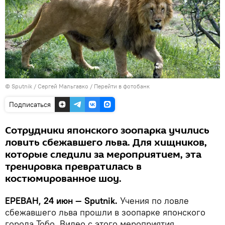
© Sputnik / Сергей Мальгавко
/
Перейти в фотобанк
Подписаться
Сотрудники японского зоопарка учились
ловить сбежавшего льва. Для хищников,
которые следили за мероприятием, эта
тренировка превратилась в
костюмированное шоу.
ЕРЕВАН, 24 июн — Sputnik.
Учения по ловле
сбежавшего льва прошли в зоопарке японского
города Тобо. Видео с этого мероприятия,