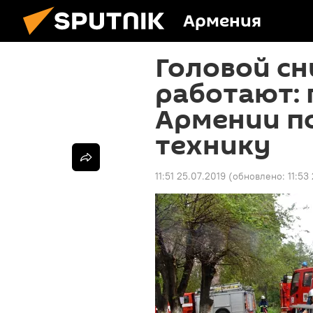
Армения
Головой с
работают:
Армении п
технику
11:51 25.07.2019
(обновлено:
11:53