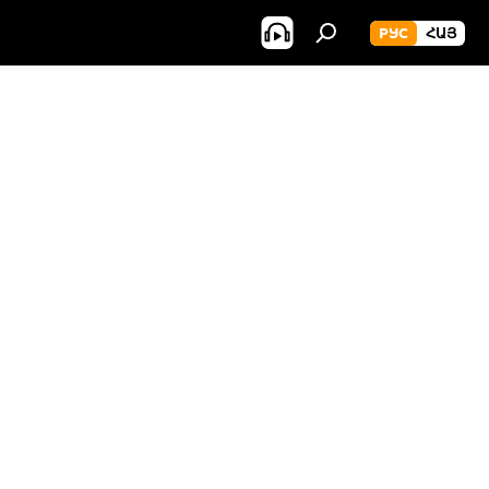
РУС
ՀԱՅ