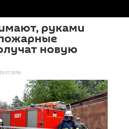
нимают, руками
 пожарные
олучат новую
 25.07.2019
)