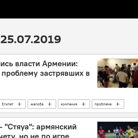
25.07.2019
ись власти Армении:
 проблему застрявших в
Египет
жалоба
компания
проблема
власть
– "Стяуа": армянский
чету, но не по игре