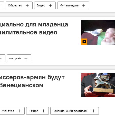
Общество
Видео
Мультимедиа
сти Армения
ветер
циально для младенца
милительное видео
попугай
иссеров-армян будут
 Венецианском
Культура
В мире
Венецианский фестиваль