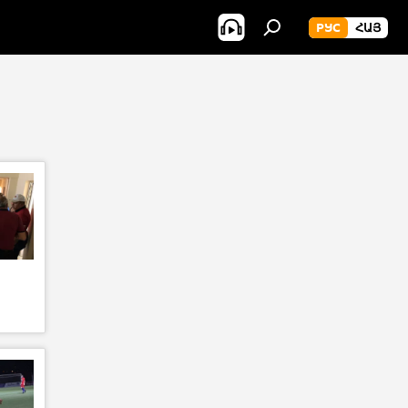
РУС
ՀԱՅ