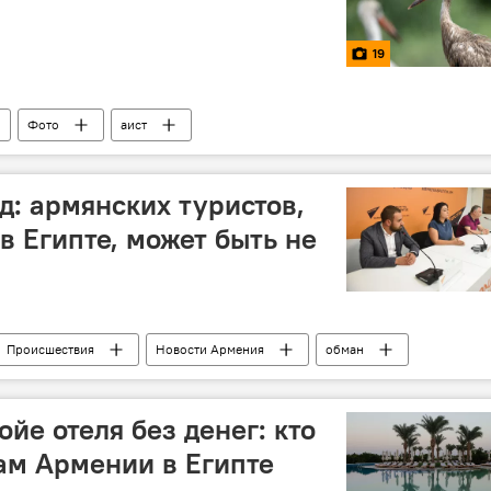
19
Фото
аист
: армянских туристов,
в Египте, может быть не
Происшествия
Новости Армения
обман
пет
отмена рейсов
Пресс-центр
туристы
ойе отеля без денег: кто
ам Армении в Египте