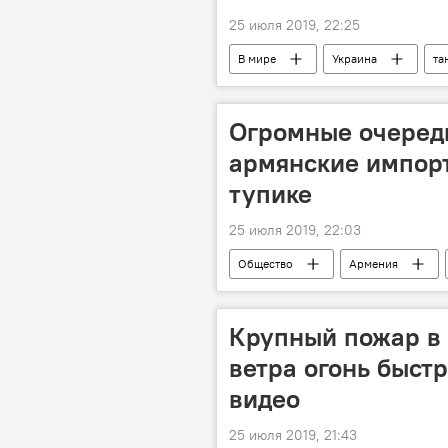
25 июля 2019, 22:25
В мире
Украина
та
Огромные очереди
армянские импор
тупике
25 июля 2019, 22:03
Общество
Армения
США
Новости Армения
Крупный пожар в 
ветра огонь быст
видео
25 июля 2019, 21:43