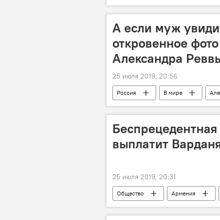
приз
режиссер
фи
А если муж увиди
откровенное фото
Александра Ревв
25 июля 2019, 20:56
Россия
В мире
Але
Беспрецедентная
выплатит Варданя
25 июля 2019, 20:31
Общество
Армения