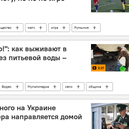
щество
матч
игра
Румыния
ФК Алашкерт
!": как выживают в
ез питьевой воды –
2:21
Видео
Мультимедиа
село
община
ного на Украине
ера направляется домой