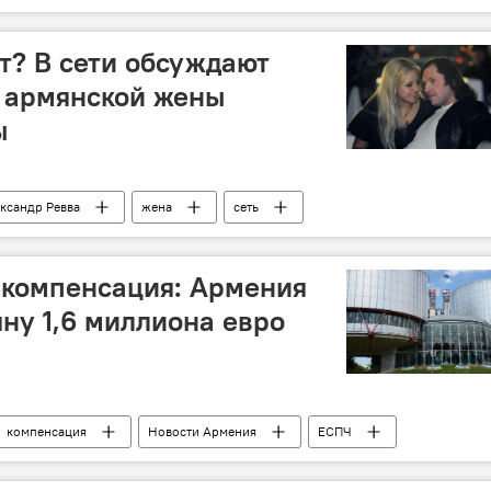
льмы
Новости Армения
армяне
т? В сети обсуждают
 армянской жены
ы
ксандр Ревва
жена
сеть
 компенсация: Армения
ну 1,6 миллиона евро
компенсация
Новости Армения
ЕСПЧ