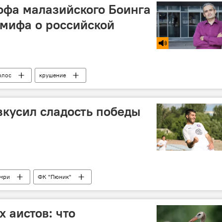
офа малазийского Боинга
 мифа о российской
олос
крушение
вкусил сладость победы
мри
ФК "Пюник"
 аистов: что