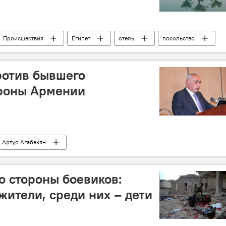
Происшествия
Египет
отель
посольство
н
ротив бывшего
роны Армении
Артур Агабекян
о стороны боевиков:
жители, среди них – дети