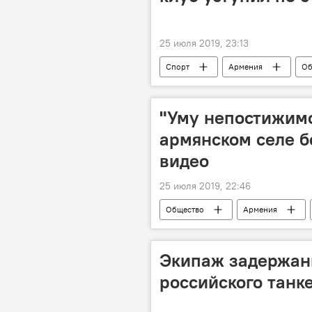
25 июля 2019, 23:13
Спорт
Армения
Об
команда
соперник
"Уму непостижимо
армянском селе б
видео
25 июля 2019, 22:46
Общество
Армения
Новости Армения
Экипаж задержан
российского танк