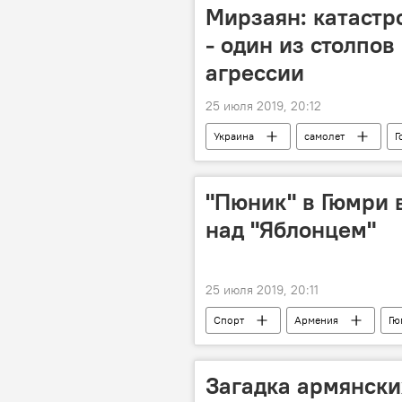
Мирзаян: катастр
- один из столпов
агрессии
25 июля 2019, 20:12
Украина
самолет
Г
"Пюник" в Гюмри 
над "Яблонцем"
25 июля 2019, 20:11
Спорт
Армения
Гю
Загадка армянских