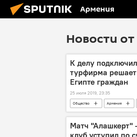
Армения
Новости от 
К делу подключил
турфирма решает
Египте граждан
25 июля 2019, 23:35
Общество
Армения
Новости Армения
работа
Матч "Алашкерт" 
клуб уступил по с