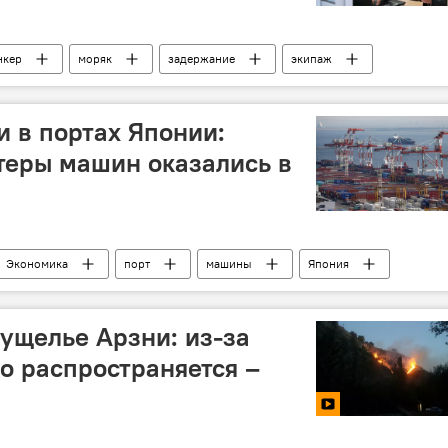
нкер
моряк
задержание
экипаж
 в портах Японии:
теры машин оказались в
Экономика
порт
машины
Япония
автомобиль
ущелье Арзни: из-за
ро распространяется –