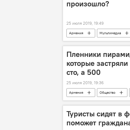
произошло?
25 июля 2019, 19:49
Армения
Мультимедиа
Пленники пирамид
которые застряли 
сто, а 500
25 июля 2019, 19:36
Армения
Общество
афера
билеты
Еги
Туристы сидят в ф
поможет граждан