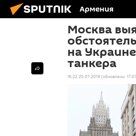
Армения
Москва вы
обстоятел
на Украине
танкера
16:22 25.07.2019
(обновлено:
17:0