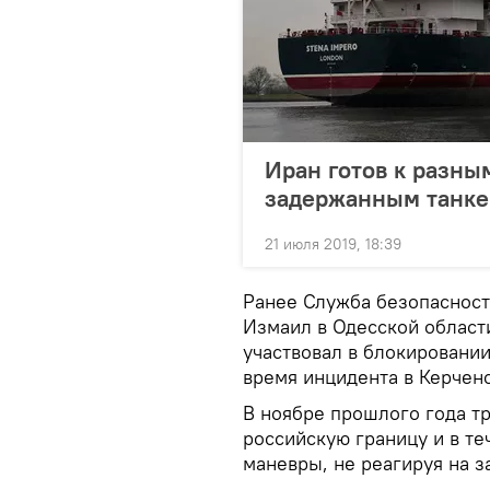
Иран готов к разны
задержанным танке
21 июля 2019, 18:39
Ранее Служба безопасност
Измаил в Одесской област
участвовал в блокировани
время инцидента в Керчен
В ноябре прошлого года т
российскую границу и в т
маневры, не реагируя на з