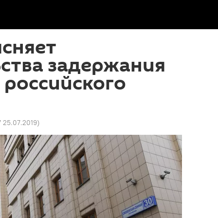
ясняет
ьства задержания
 российского
7 25.07.2019
)