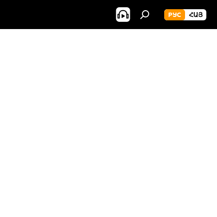
РУС
ՀԱՅ