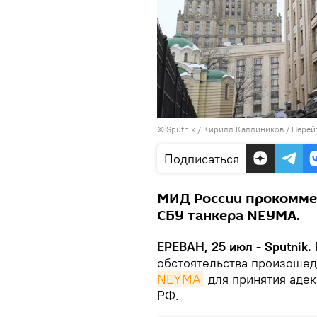
© Sputnik / Кирилл Каллиников
/
Перей
Подписаться
МИД России прокомме
СБУ танкера NEYMA.
ЕРЕВАН, 25 июл - Sputnik.
обстоятельства произоше
NEYMA
для принятия адек
РФ.