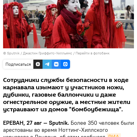
© Sputnik / Джастин Гриффитс-Уилльямс
/
Перейти в фотобанк
Подписаться
Сотрудники службы безопасности в ходе
карнавала изымают у участников ножи,
дубинки, газовые баллончики и даже
огнестрельное оружие, а местные жители
устраивают из домов "бомбоубежища".
ЕРЕВАН, 27 авг — Sputnik.
Более 350 человек были
арестованы во время Ноттинг-Хиллского
карнавала в Лондоне, об этом сообщает
РИА 