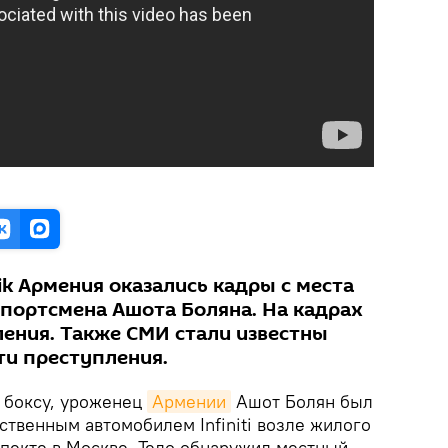
k Армения оказались кадры с места
спортсмена Ашота Боляна. На кадрах
ения. Также СМИ стали известны
и преступления.
 боксу, уроженец
Армении
Ашот Болян был
бственным автомобилем Infiniti возле жилого
пекте в Москве. Тело обнаружил местный