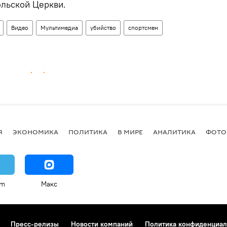
льской Церкви.
Видео
Мультимедиа
убийство
спортсмен
Я
ЭКОНОМИКА
ПОЛИТИКА
В МИРЕ
АНАЛИТИКА
ФОТО
am
Макс
Пресс-релизы
Новости компаний
Политика конфиденциал