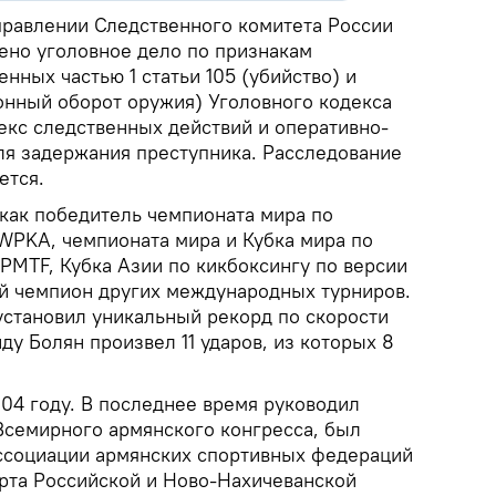
правлении Следственного комитета России
ено уголовное дело по признакам
нных частью 1 статьи 105 (убийство) и
конный оборот оружия) Уголовного кодекса
екс следственных действий и оперативно-
я задержания преступника. Расследование
ется.
 как победитель чемпионата мира по
 WPKA, чемпионата мира и Кубка мира по
IPMTF, Кубка Азии по кикбоксингу по версии
й чемпион других международных турниров.
установил уникальный рекорд по скорости
ду Болян произвел 11 ударов, из которых 8
04 году. В последнее время руководил
Всемирного армянского конгресса, был
ссоциации армянских спортивных федераций
орта Российской и Ново-Нахичеванской