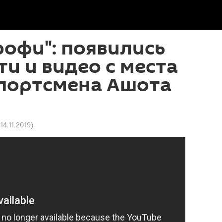
рофи": появились
и и видео с места
спортсмена Ашота
14.11.2019
)