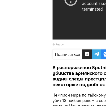
©
Ruptly
Подписаться
В распоряжении Sputni
убийства армянского 
видны следы преступл
некоторые подробност
Чемпион мира по тайскому
убит 13 ноября рядом с со
дома на Нахимовском прос