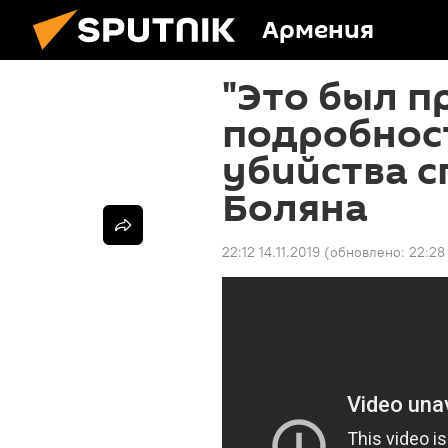
Армения
"Это был п
подробност
убийства 
Боляна
22:12 14.11.2019
(обновлено:
22:28 