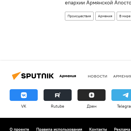
епархии Армянской Апосто
Происшествия
Армения
В мире
Армения
НОВОСТИ
АРМЕНИ
VK
Rutube
Дзен
Telegr
О проекте
Правила использования
Контакты
Реклама