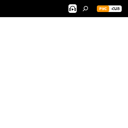
РУС
ՀԱՅ