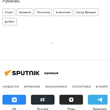
Рубинян.
Спорт
Армения
Политика
Аналитика
Артур Ванецян
футбол
Армения
НОВОСТИ
АРМЕНИЯ
ЭКОНОМИКА
ПОЛИТИКА
В МИРЕ
VK
Rutube
Дзен
Telegram