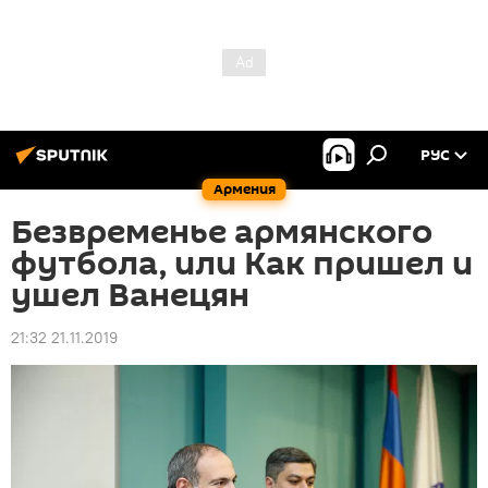
РУС
Армения
Безвременье армянского
футбола, или Как пришел и
ушел Ванецян
21:32 21.11.2019