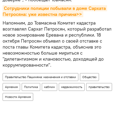
Сотрудники полиции побывали в доме Сархата 
Петросяна: уже известна причина>>
Напомним, до Товмасяна Комитет кадастра
возглавлял Сархат Петросян, который разработал
новое зонирование Еревана и республики. 18
октября Петросян объявил о своей отставке с
поста главы Комитета кадастра, объяснив это
невозможностью больше мириться с
"дилетантизмом и клановостью, доходящей до
коррумпированности".
Правительство Пашиняна: назначения и отставки
Общество
Армения
Политика
кабмин
недвижимость
правительство
Новости Армения