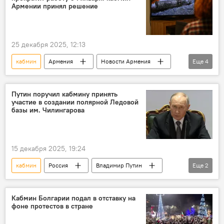
Армении принял решение
25 декабря 2025, 12:13
кабмин
Армения
Новости Армения
Еще
4
Политика
Общество
телеканал
решение
Путин поручил кабмину принять
участие в создании полярной Ледовой
базы им. Чилингарова
15 декабря 2025, 19:24
кабмин
Россия
Владимир Путин
Еще
2
Артур Чилингаров
Общество
Кабмин Болгарии подал в отставку на
фоне протестов в стране