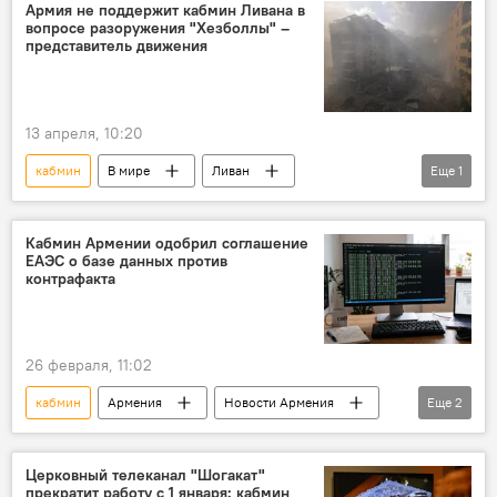
Армия не поддержит кабмин Ливана в
вопросе разоружения "Хезболлы" –
представитель движения
13 апреля, 10:20
кабмин
В мире
Ливан
Еще
1
Хезболла
армия
Кабмин Армении одобрил соглашение
ЕАЭС о базе данных против
контрафакта
26 февраля, 11:02
кабмин
Армения
Новости Армения
Еще
2
ЕАЭС
база
Церковный телеканал "Шогакат"
прекратит работу с 1 января: кабмин