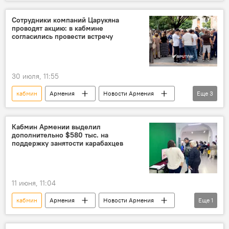
Сотрудники компаний Царукяна
проводят акцию: в кабмине
согласились провести встречу
30 июля, 11:55
кабмин
Армения
Новости Армения
Еще
3
Политика
Царукян
акция
Кабмин Армении выделил
дополнительно $580 тыс. на
поддержку занятости карабахцев
11 июня, 11:04
кабмин
Армения
Новости Армения
Еще
1
Общество