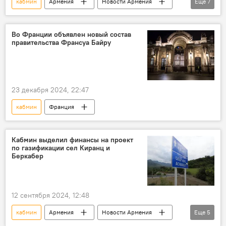
кабмин
Армения
Новости Армения
Еще
7
Общество
Экономика
проект
оппозиция
декларация
налоги
Во Франции объявлен новый состав
правительства Франсуа Байру
Квартира
23 декабря 2024, 22:47
кабмин
Франция
Кабмин выделил финансы на проект
по газификации сел Киранц и
Беркабер
12 сентября 2024, 12:48
кабмин
Армения
Новости Армения
Еще
5