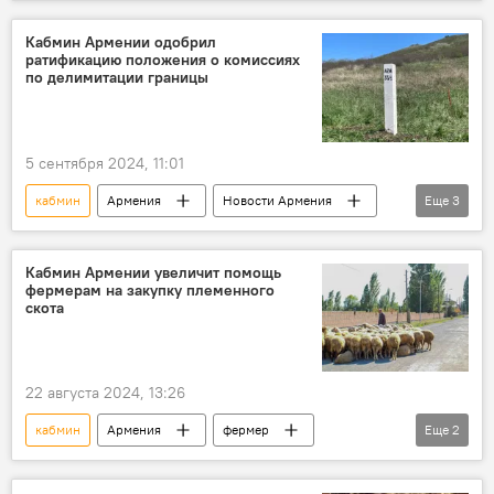
Общество
Экономика
финансы
газификация
Киранц
Кабмин Армении одобрил
ратификацию положения о комиссиях
по делимитации границы
5 сентября 2024, 11:01
кабмин
Армения
Новости Армения
Еще
3
Политика
делимитация
граница
Кабмин Армении увеличит помощь
фермерам на закупку племенного
скота
22 августа 2024, 13:26
кабмин
Армения
фермер
Еще
2
Экономика
Новости Армения