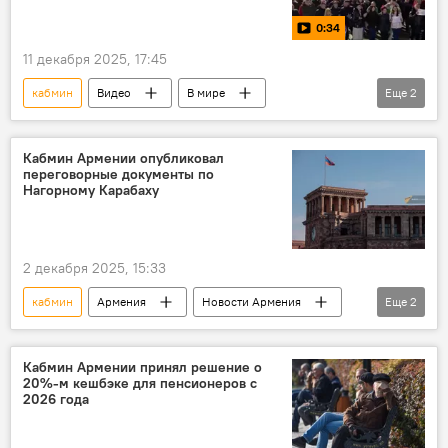
0:34
11 декабря 2025, 17:45
кабмин
Видео
В мире
Еще
2
Болгария
протесты
отставка
Кабмин Армении опубликовал
переговорные документы по
Нагорному Карабаху
2 декабря 2025, 15:33
кабмин
Армения
Новости Армения
Еще
2
Политика
Нагорный Карабах
Кабмин Армении принял решение о
20%-м кешбэке для пенсионеров с
2026 года