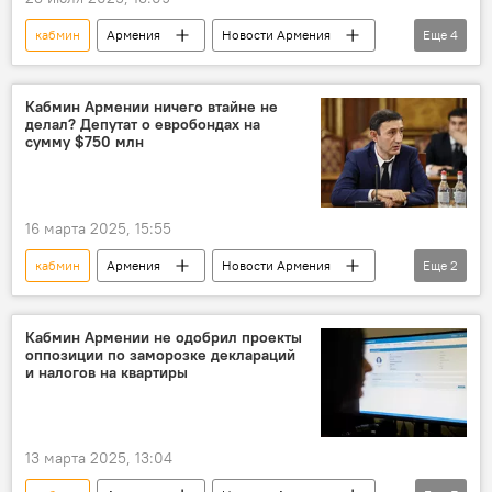
кабмин
Армения
Новости Армения
Еще
4
Общество
Политика
спор
Элсети
Кабмин Армении ничего втайне не
делал? Депутат о евробондах на
сумму $750 млн
16 марта 2025, 15:55
кабмин
Армения
Новости Армения
Еще
2
Экономика
Политика
Кабмин Армении не одобрил проекты
оппозиции по заморозке деклараций
и налогов на квартиры
13 марта 2025, 13:04