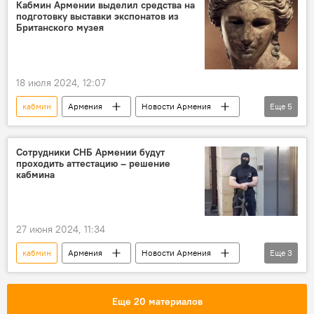
Кабмин Армении выделил средства на
подготовку выставки экспонатов из
Британского музея
18 июля 2024, 12:07
кабмин
Армения
Новости Армения
Еще
5
Общество
Культура
музей
Выставка
экспонаты
Сотрудники СНБ Армении будут
проходить аттестацию – решение
кабмина
27 июня 2024, 11:34
кабмин
Армения
Новости Армения
Еще
3
Политика
СНБ
аттестация
Еще 20 материалов