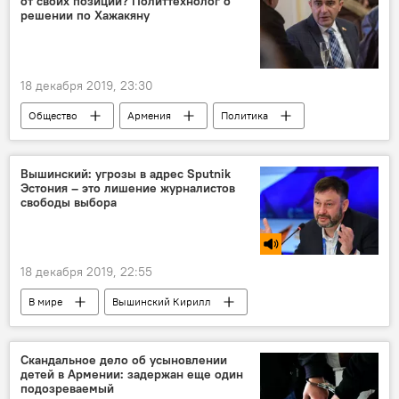
от своих позиций? Политтехнолог о
арест
решении по Хажакяну
18 декабря 2019, 23:30
Общество
Армения
Политика
позиция
Виген Акопян
Просвещенная Армения
партия
Вышинский: угрозы в адрес Sputnik
Эстония – это лишение журналистов
Ереван
Новости Армения
свободы выбора
Совет старейшин
18 декабря 2019, 22:55
В мире
Вышинский Кирилл
свобода
Голос
журналисты
угроза
власть
Скандальное дело об усыновлении
детей в Армении: задержан еще один
подозреваемый