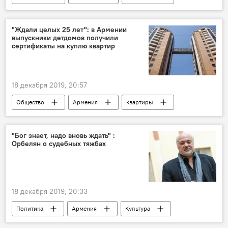
Сенат
Новости Армения
Франция
соглашение
ЕС
"Ждали целых 25 лет": в Армении
выпускники детдомов получили
сертификаты на куплю квартир
18 декабря 2019, 20:57
Общество
Армения
квартиры
детский дом
Заруи Батоян
"Бог знает, надо вновь ждать" :
Орбелян о судебных тяжбах
18 декабря 2019, 20:33
Политика
Армения
Культура
Константин Орбелян
оперный театр