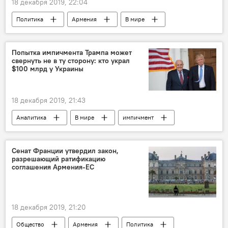
18 декабря 2019, 22:04
Политика
Армения
В мире
МИД
Владимир Зеленский
Азербайджан
Украина
ОБСЕ
Попытка импичмента Трампа может
свернуть не в ту сторону: кто украл
$100 млрд у Украины
18 декабря 2019, 21:43
Аналитика
В мире
импичмент
попытка
США
Дональд Трамп
Украина
разбирательство
Сенат Франции утвердил закон,
разрешающий ратификацию
Конгресс
соглашения Армения-ЕС
18 декабря 2019, 21:20
Общество
Армения
Политика