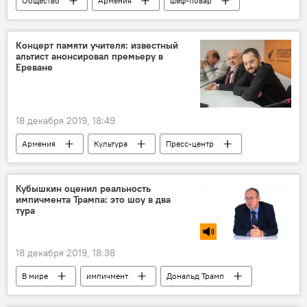
Общество
Армения
шеф-повар
Новости Армения
Болгария
Спорт
Армянская кухня
Чемпионат мира
Концерт памяти учителя: известный
альтист анонсировал премьеру в
Ереване
18 декабря 2019, 18:49
Армения
Культура
Пресс-центр
Новости Армения
Константин Орбелян
концерт
Кубышкин оценил реальность
импичмента Трампа: это шоу в два
тура
18 декабря 2019, 18:38
В мире
импичмент
Дональд Трамп
эксперт
Голос