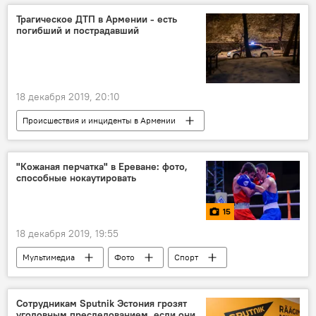
суд
Трагическое ДТП в Армении - есть
погибший и пострадавший
18 декабря 2019, 20:10
Происшествия и инциденты в Армении
Происшествия
Армения
Общество
погибший
пострадавший
"Кожаная перчатка" в Ереване: фото,
способные нокаутировать
Новости Армения
уголовное дело
ДТП
15
18 декабря 2019, 19:55
Мультимедиа
Фото
Спорт
Армения
Ереван
турнир
Сотрудникам Sputnik Эстония грозят
уголовным преследованием, если они