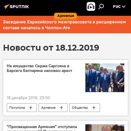
РУС
Армения
Заседание Евразийского межправсовета в расширенном
составе началось в Чолпон-Ате
Новости от 18.12.2019
На имущество Сержа Саргсяна и
Барсега Бегларяна наложен арест
18 декабря 2019, 23:50
Политика
Армения
Общество
Серж Саргсян
Барсег Бегларян
имущество
Новости Армения
"Просвещенная Армения" отступила