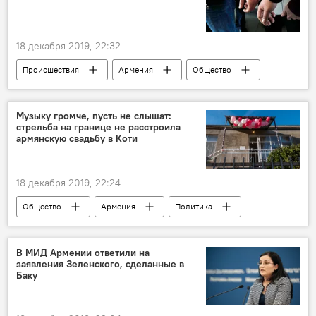
18 декабря 2019, 22:32
Происшествия
Армения
Общество
дело
усыновление детей
гражданин
Новости Армения
Музыку громче, пусть не слышат:
стрельба на границе не расстроила
армянскую свадьбу в Коти
18 декабря 2019, 22:24
Общество
Армения
Политика
Азербайджан
граница
свадьба
село
В МИД Армении ответили на
заявления Зеленского, сделанные в
Баку