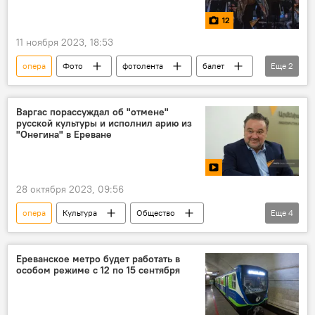
12
11 ноября 2023, 18:53
опера
Фото
фотолента
балет
Еще
2
Национальный академический театр оперы и балета имени Спендиаряна
академия
Варгас порассуждал об "отмене"
русской культуры и исполнил арию из
"Онегина" в Ереване
28 октября 2023, 09:56
опера
Культура
Общество
Еще
4
музыка
Армения
Новости Армения
Ереван
Ереванское метро будет работать в
особом режиме с 12 по 15 сентября