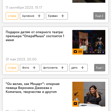
11 сентября 2023, 15:17
опера
Армения
Ереван
Еще
2
Ереванский метрополитен
работа
Подарок детям от оперного театра:
премьера "ОпераМышь" состоится 1
июня
23
31 мая 2023, 20:00
опера
Фото
фотолента
дети
Еще
1
актер
"Он велик, как Мoцарт"։ oперная
певица Вероника Джиоева o
Комитасе, творчестве и другом