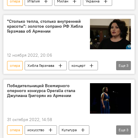
опера
Италия
Милан
Украина
"Столько тепла, столько внутренней
красоты": золотое сопрано РФ Хибла
Герзмава об Армении
12 ноября 2022, 20:06
опера
Хибла Герзмава
концерт
Еще
3
Ереван
оперная певица
Культура
Победительницей Всемирного
оперного конкурса Operalia стала
Джулиана Григорян из Армении
31 октября 2022, 14:58
опера
искусство
Культура
Еще
3