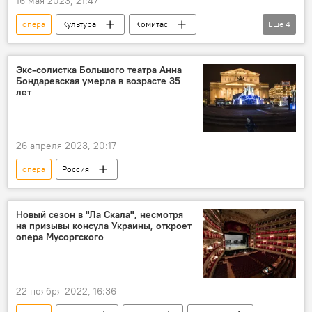
16 мая 2023, 21:47
опера
Культура
Комитас
Еще
4
Армения
Новости Армения
Осетия
Моцарт
Экс-солистка Большого театра Анна
Бондаревская умерла в возрасте 35
лет
26 апреля 2023, 20:17
опера
Россия
Новый сезон в "Ла Скала", несмотря
на призывы консула Украины, откроет
опера Мусоргского
22 ноября 2022, 16:36