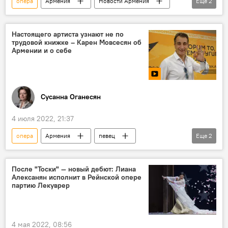
опера
Армения
Новости Армения
Еще
2
Культура
Пресс-центр
Настоящего артиста узнают не по
трудовой книжке – Карен Мовсесян об
Армении и о себе
Сусанна Оганесян
4 июля 2022, 21:37
опера
Армения
певец
Еще
2
режиссер
продюсер
интервью
После "Тоски" — новый дебют: Лиана
Алексанян исполнит в Рейнской опере
партию Лекуврер
4 мая 2022, 08:56