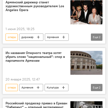
оперный театр
певец
Армянский дирижер станет
художественным руководителем Los
оперная певица
Angeles Opera
1 июня 2025, 18:25
опера
дирижер
Армения
Еще
2
Культура
Новости Армения
Из названия Оперного театра хотят
убрать слово "национальный": спор в
парламенте Армении
20 января 2025, 12:47
опера
Армения
Культура
Еще
2
парламент
Новости Армения
Российский продюсер привез в Ереван
"Лабиринт" — оперный эксперимент