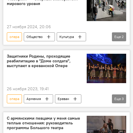
мирового уровня
27 ноября 2024, 20:06
опера
Общество
Культура
Еще
2
Армения
Новости Армения
Защитники Родины, проходящие
реабилитацию в "Доме солдата",
выступают в ереванской Опере
26 ноября 2023, 19:41
опера
Армения
Ереван
Еще
3
военнослужащий
ранение
танец
С армянскими певцами у меня самые
теплые отношения: руководитель
программы Большого театра