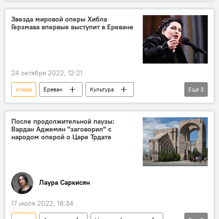
Армения
Новости Армения
музыкальный конкурс
Звезда мировой оперы Хибла
Герзмава впервые выступит в Ереване
24 октября 2022, 12:21
опера
Ереван
Культура
Еще
3
Армения
Новости Армения
Абхазия
Россия
После продолжительной паузы:
Вардан Аджемян "заговорил" с
народом оперой о Царе Трдате
Лаура Саркисян
17 июля 2022, 18:34