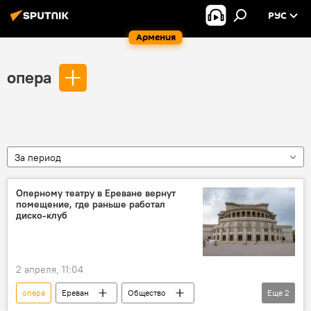
РУС
Армения
опера
За период
Оперному театру в Ереване вернут
помещение, где раньше работал
диско-клуб
2 апреля, 11:04
опера
Ереван
Общество
Еще
2