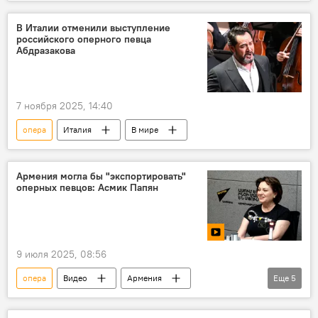
Новости Армения
Армения
В Италии отменили выступление
российского оперного певца
Абдразакова
7 ноября 2025, 14:40
опера
Италия
В мире
Армения могла бы "экспортировать"
оперных певцов: Асмик Папян
9 июля 2025, 08:56
опера
Видео
Армения
Еще
5
Новости Армения
Асмик Папян