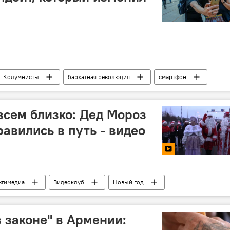
Колумнисты
бархатная революция
смартфон
всем близко: Дед Мороз
авились в путь - видео
ьтимедиа
Видеоклуб
Новый год
в законе" в Армении: