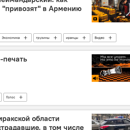
 "привозят" в Армению
Экономика
грузины
иранцы
Видео
Новый год
рынок
-печать
Голос
ракской области
страдавшие, в том числе