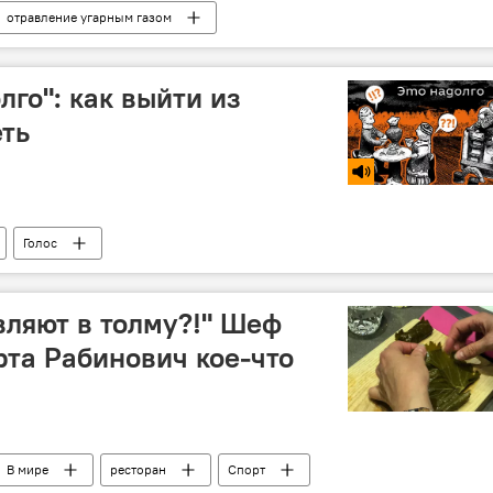
отравление угарным газом
лго": как выйти из
еть
Голос
вляют в толму?!" Шеф
рта Рабинович кое-что
В мире
ресторан
Спорт