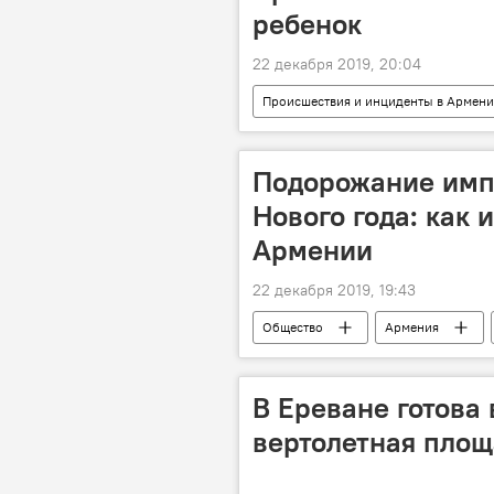
ребенок
22 декабря 2019, 20:04
Происшествия и инциденты в Армен
Подорожание имп
Нового года: как 
Армении
22 декабря 2019, 19:43
Общество
Армения
Новый год
праздник
В Ереване готова
вертолетная площ