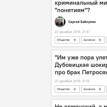
криминальный ми
"понятиям"?
Сергей Баблумян
22 декабря 2019, 21:47
Общество
Армения
преступность
Новости Арм
Власти Армении "объявили войну" к
"Им уже пора улет
Дубовицкая шоки
про брак Петрося
22 декабря 2019, 21:16
Общество
Армения
Петросян Евгений
Петросян
Не армянский, а 