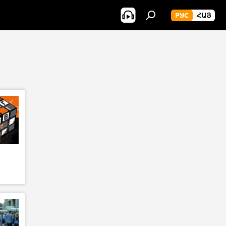
РУС
ՀԱՅ