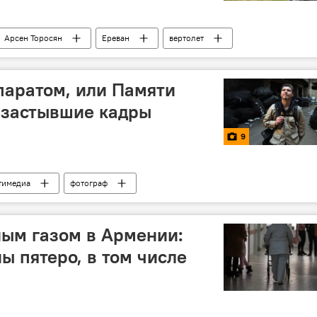
Арсен Торосян
Ереван
вертолет
паратом, или Памяти
 застывшие кадры
9
тимедиа
фотограф
истики им. Андрея Стенина
Андрей Стенин
рея Стенина
ым газом в Армении:
ы пятеро, в том числе