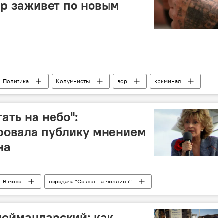
р заживет по новым
Политика
Колумнисты
вор
криминал
ения
риминальным авторитетам
вор в законе
ать на небо":
ровала публику мнением
на
В мире
передача "Секрет на миллион"
меймандарский: как