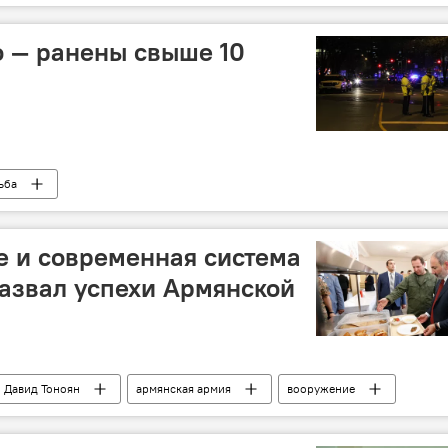
о — ранены свыше 10
ьба
 и современная система
назвал успехи Армянской
Давид Тоноян
армянская армия
вооружение