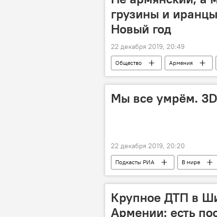
грузины и иранцы
Новый год
22 декабря 2019, 20:49
Общество
Армения
Мультимедиа
Видеоклуб
Мы все умрём. 3D
22 декабря 2019, 20:20
Подкасты РИА
В мире
Крупное ДТП в Ши
Армении: есть по