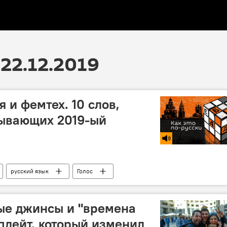
22.12.2019
я и фемтех. 10 слов,
сывающих 2019-ый
русский язык
Голос
ые джинсы и "времена
апдейт, который изменил