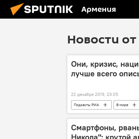
Армения
Новости от 
Они, кризис, наци
лучше всего опи
22 декабря 2019, 23:05
Подкасты РИА
В мире
Смартфоны, рван
Никола": крутой 