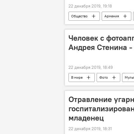
22 декабря 2019, 19:18
Общество
Армения
Человек с фотоап
Андрея Стенина -
22 декабря 2019, 18:49
В мире
Фото
Муль
Международный конкурс фотожурнал
Стенин
Конкурс имени Анд
Отравление угарн
госпитализирован
младенец
22 декабря 2019, 18:31