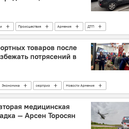
ии
Происшествия
Армения
ДТП
ортных товаров после
избежать потрясений в
Экономика
сюрприз
Новости Армения
рост цен
 вторая медицинская
адка — Арсен Торосян