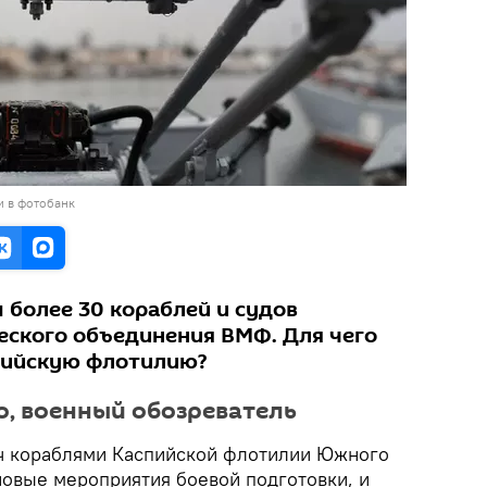
и в фотобанк
 более 30 кораблей и судов
еского объединения ВМФ. Для чего
пийскую флотилию?
, военный обозреватель
ч кораблями Каспийской флотилии Южного
новые мероприятия боевой подготовки, и