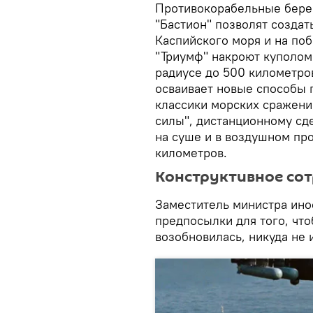
Противокорабельные бере
"Бастион" позволят созда
Каспийского моря и на по
"Триумф" накроют куполо
радиусе до 500 километро
осваивает новые способы 
классики морских сражени
силы", дистанционному сд
на суше и в воздушном про
километров.
Конструктивное со
Заместитель министра ино
предпосылки для того, ч
возобновилась, никуда не 