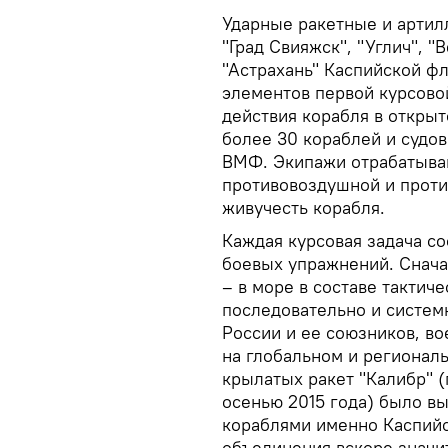
Ударные ракетные и артилл
"Град Свияжск", "Углич", "
"Астрахань" Каспийской фл
элементов первой курсово
действия корабля в откры
более 30 кораблей и судо
ВМФ. Экипажи отрабатыва
противовоздушной и проти
живучесть корабля.
Каждая курсовая задача со
боевых упражнений. Сначал
– в море в составе тактич
последовательно и систе
России и ее союзников, в
на глобальном и регионал
крылатых ракет "Калибр" 
осенью 2015 года) было в
кораблями именно Каспий
объединения вскоре значит