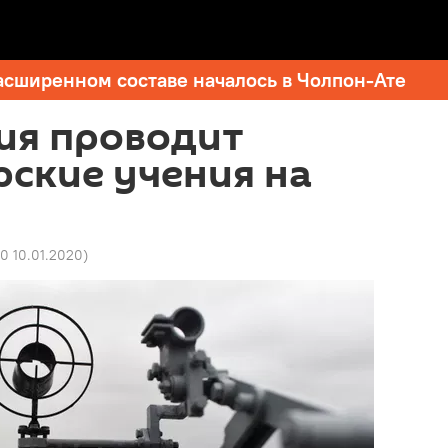
асширенном составе началось в Чолпон-Ате
ия проводит
ские учения на
0 10.01.2020
)