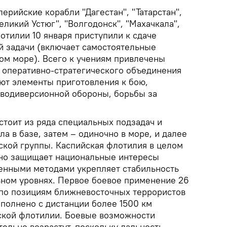
ерийские корабли "Дагестан", "Татарстан",
Великий Устюг", "Волгодонск", "Махачкала",
отилии 10 января приступили к сдаче
й задачи (включает самостоятельные
том море). Всего к учениям привлечены
в оперативно-стратегического объединения
ют элементы приготовления к бою,
водиверсионной обороны, борьбы за
стоит из ряда специальных подзадач и
а в базе, затем – одиночно в море, и далее
еской группы. Каспийская флотилия в целом
мно защищает национальные интересы
оенными методами укрепляет стабильность
ьном уровнях. Первое боевое применение 26
(по позициям ближневосточных террористов
ыполнено с дистанции более 1500 км
ской флотилии. Боевые возможности
ельно возрастут, поскольку дальность