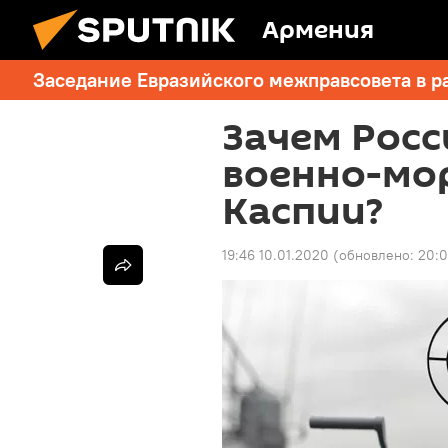
Армения
Заседание Евразийского межправсовета в р
Зачем Росс
военно-мор
Каспии?
19:46 10.01.2020
(обновлено:
20:0