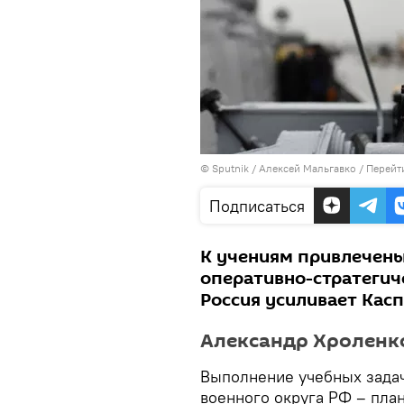
© Sputnik / Алексей Мальгавко
/
Перейт
Подписаться
К учениям привлечены
оперативно-стратегич
Россия усиливает Кас
Александр Хроленко
Выполнение учебных зада
военного округа РФ – пла