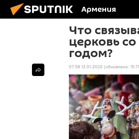
Армения
Что связы
церковь с
годом?
07:58 13.01.2020
(обновлено:
15:1