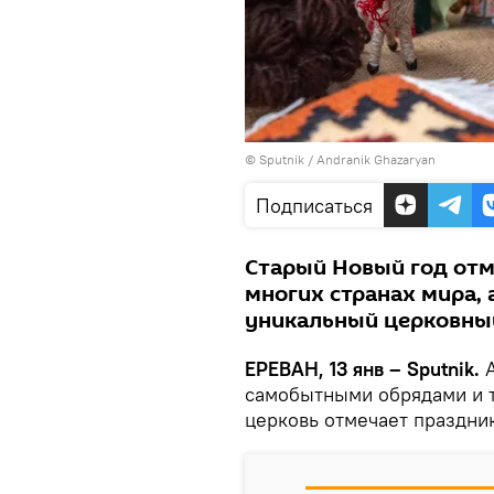
© Sputnik / Andranik Ghazaryan
Подписаться
Старый Новый год отме
многих странах мира, а
уникальный церковный
ЕРЕВАН, 13 янв – Sputnik.
А
самобытными обрядами и т
церковь отмечает праздни