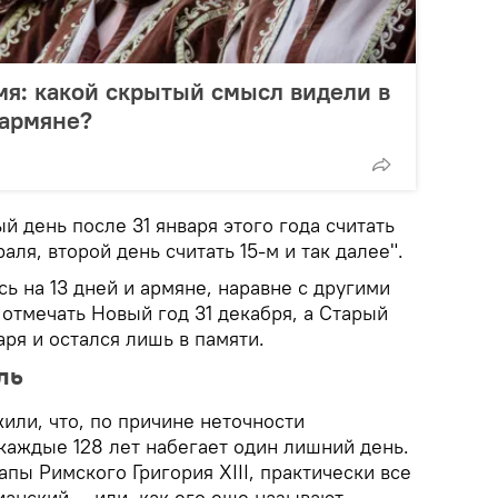
мя: какой скрытый смысл видели в
 армяне?
й день после 31 января этого года считать
раля, второй день считать 15-м и так далее".
сь на 13 дней и армяне, наравне с другими
отмечать Новый год 31 декабря, а Старый
аря и остался лишь в памяти.
ль
или, что, по причине неточности
каждые 128 лет набегает один лишний день.
апы Римского Григория XIII, практически все
анский — или, как его еще называют,