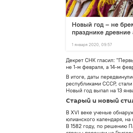
Новый год – не бре
празднике древние
1 января 2020, 09:57
Декрет СНК гласил: "Первы
не 1-м февраля, а 14-м фев
В итоге, даты передвинули
республиками СССР, стали 
Новый год выпал на 13 янв
Старый и новый сти
В XVI веке ученые обнаруж
юлианского календаря, на 
В 1582 году, по решению П
страны перешли на Григори