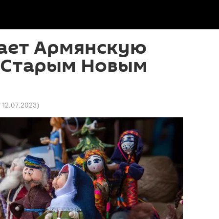
вает Армянскую
о Старым Новым
7 12.07.2023
)