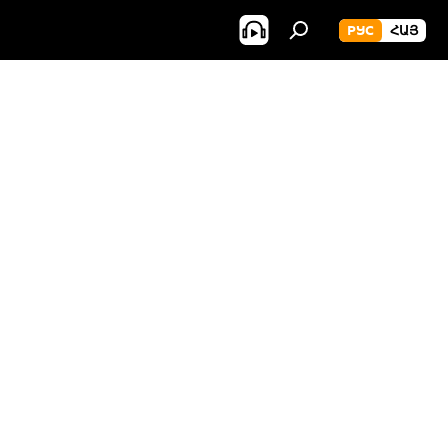
РУС
ՀԱՅ