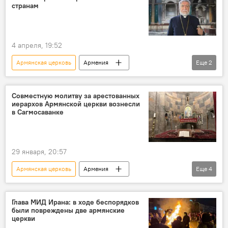
странам
4 апреля, 19:52
Армянская церковь
Армения
Еще
2
Новости Армения
Общество
Совместную молитву за арестованных
иерархов Армянской церкви вознесли
в Сагмосаванке
29 января, 20:57
Армянская церковь
Армения
Еще
4
Новости Армения
Политика
Общество
молитва
Глава МИД Ирана: в ходе беспорядков
были повреждены две армянские
церкви