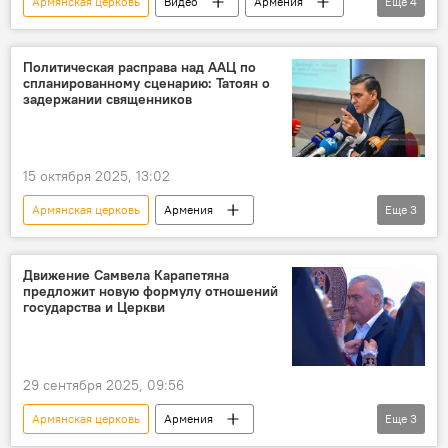
Армянская церковь
Видео
Армения
Еще
4
Новости Армения
ААЦ
задержание
преследования
Политическая расправа над ААЦ по
спланированному сценарию: Татоян о
задержании священников
15 октября 2025, 13:02
Армянская церковь
Армения
Еще
3
Новости Армения
Арман Татоян
ААЦ
Движение Самвела Карапетяна
предложит новую формулу отношений
государства и Церкви
29 сентября 2025, 09:56
Армянская церковь
Армения
Еще
3