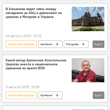
Самвел Карапетян
Политика
Новости Армения
В Кишиневе видят связь между
нападками на ААЦ и давлением на
церковь в Молдове и Украине
26 августа 2025, 20:15
Армянская церковь
Армения
Молдова
Еще
2
Политика
Новости Армения
Какой вклад Армянская Апостольская
Церковь внесла в национальное
единение во время ВОВ
3 августа 2025, 19:59
Армянская церковь
Армения
Еще
7
Новости Армения
ВОВ
Победа
католикос