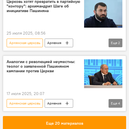
Церковь хотят превратить в партийную
"контору": архимандрит Шаге об
Первопрестольный Святой Эчмиадзин
инициативе Пашиняна
танки
армянская диаспора
25 июля 2025, 08:56
Армянская церковь
Армения
Еще
2
Новости Армения
Армянская Апостольская церковь
Аналогии с революцией неуместны:
теолог о заявленной Пашиняном
кампании против Церкви
17 июля 2025, 20:07
Армянская церковь
Армения
Еще
4
Новости Армения
Аналитика
Армянская Апостольская церковь
Еще 20 материалов