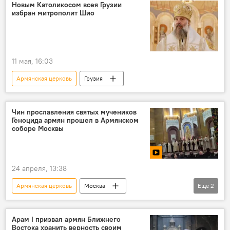
Новым Католикосом всея Грузии
избран митрополит Шио
11 мая, 16:03
Армянская церковь
Грузия
Чин прославления святых мучеников
Геноцида армян прошел в Армянском
соборе Москвы
24 апреля, 13:38
Армянская церковь
Москва
Еще
2
Геноцид армян
Российская и Ново-Нахичеванская епархия ААЦ
Арам I призвал армян Ближнего
Востока хранить верность своим