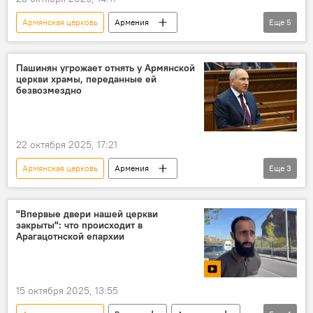
Армянская церковь
Армения
Еще
5
Новости Армения
Политика
бунт
устав
Общество
Пашинян угрожает отнять у Армянской
церкви храмы, переданные ей
безвозмездно
22 октября 2025, 17:21
Армянская церковь
Армения
Еще
3
Новости Армения
Политика
Пашинян Никол
"Впервые двери нашей церкви
закрыты": что происходит в
Арагацотнской епархии
15 октября 2025, 13:55