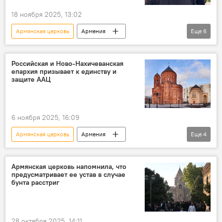
18 ноября 2025, 13:02
Армянская церковь
Армения
Еще
6
Новости Армения
Политика
Общество
иерей Есаи Артенян
Российская и Ново-Нахичеванская
епархия призывает к единству и
выборы
Католикос Всех армян Гарегин II
защите ААЦ
6 ноября 2025, 16:09
Армянская церковь
Армения
Еще
4
Российская и Ново-Нахичеванская епархия ААЦ
заявление
Политика
Армянская церковь напомнила, что
предусматривает ее устав в случае
Новости Армения
бунта расстриг
28 октября 2025, 14:11