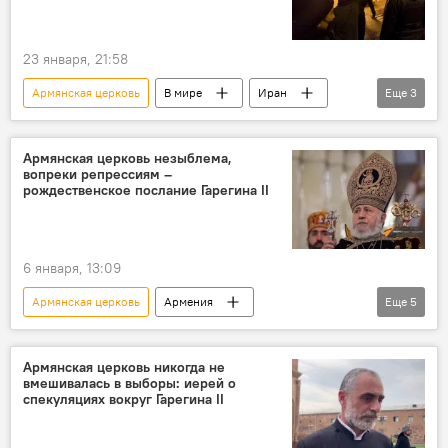
23 января, 21:58
Армянская церковь
В мире
Иран
Еще
3
Общество
церковь
беспорядки
Армянская церковь незыблема,
вопреки репрессиям –
рождественское послание Гарегина II
6 января, 13:09
Армянская церковь
Армения
Еще
5
Новости Армения
Политика
Общество
Католикос Всех армян Гарегин II
Армянская церковь никогда не
вмешивалась в выборы: иерей о
послание
спекуляциях вокруг Гарегина II