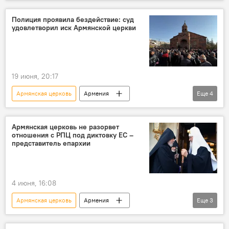
Новости Армения
Политика
Пашинян Никол
Полиция проявила бездействие: суд
удовлетворил иск Армянской церкви
19 июня, 20:17
Армянская церковь
Армения
Еще
4
Новости Армения
Политика
Общество
суд
Армянская церковь не разорвет
отношения с РПЦ под диктовку ЕС –
представитель епархии
4 июня, 16:08
Армянская церковь
Армения
Еще
3
Новости Армения
Политика
РПЦ