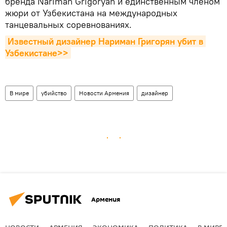
бренда Nariman Grigoryan и единственным членом
жюри от Узбекистана на международных
танцевальных соревнованиях.
Известный дизайнер Нариман Григорян убит в 
Узбекистане>>
В мире
убийство
Новости Армения
дизайнер
Армения