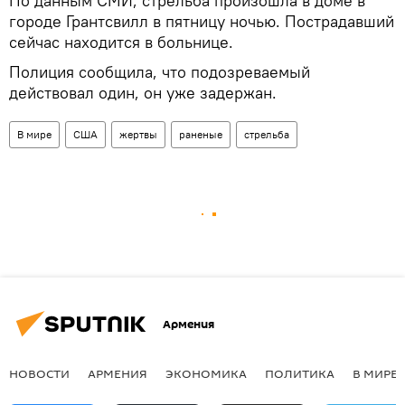
По данным СМИ, стрельба произошла в доме в
городе Грантсвилл в пятницу ночью. Пострадавший
сейчас находится в больнице.
Полиция сообщила, что подозреваемый
действовал один, он уже задержан.
В мире
США
жертвы
раненые
стрельба
Армения
НОВОСТИ
АРМЕНИЯ
ЭКОНОМИКА
ПОЛИТИКА
В МИРЕ