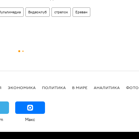
ультимедиа
Видеоклуб
стрелок
Ереван
Я
ЭКОНОМИКА
ПОЛИТИКА
В МИРЕ
АНАЛИТИКА
ФОТО
am
Макс