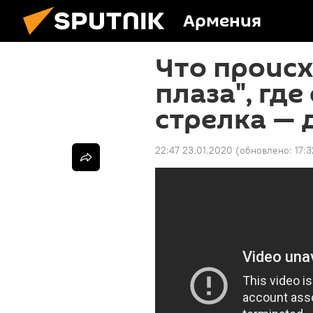
Армения
Что происх
плаза", гд
стрелка — 
22:47 23.01.2020
(обновлено:
17: