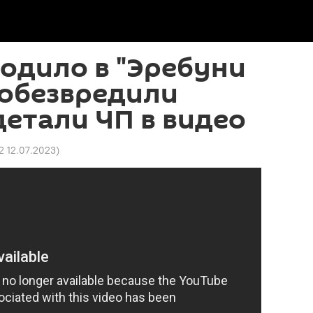
одило в "Эребуни
е обезвредили
детали ЧП в видео
32 12.07.2023
)