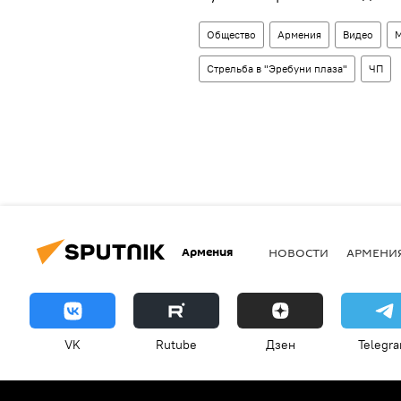
Общество
Армения
Видео
М
Стрельба в "Эребуни плаза"
ЧП
Армения
НОВОСТИ
АРМЕНИ
VK
Rutube
Дзен
Telegr