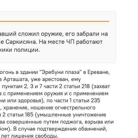
давший сложил оружие, его забрали на
е Саркисяна. На месте ЧП работают
ники полиции.
гонь в здании "Эребуни плаза" в Ереване,
з Арташата, уже арестован, ему
унктам 2, 3 и 7 части 2 статьи 218 (захват
в с применением оружия и с применением
и или здоровья), по части 1 статьи 235
, хранение, ношение огнестрельного
ти 2 статьи 185 (умышленные уничтожение
ва совершенные путем поджога, взрыва или
м). В случае подтверждения обвинений,
4 лет лишения свободы.