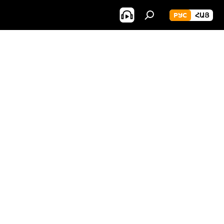
РУС
ՀԱՅ