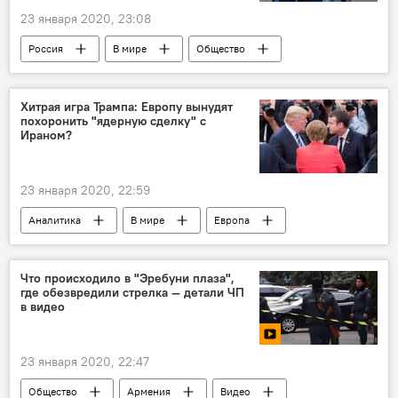
23 января 2020, 23:08
Россия
В мире
Общество
Армения
группа компаний "Ташир"
Ташир
самвел карапетян
Forbes
Хитрая игра Трампа: Европу вынудят
похоронить "ядерную сделку" с
рейтинг
Ираном?
23 января 2020, 22:59
Аналитика
В мире
Европа
США
ядерная сделка
Иран
союзник
Что происходило в "Эребуни плаза",
где обезвредили стрелка — детали ЧП
в видео
23 января 2020, 22:47
Общество
Армения
Видео