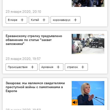
23 января 2020, 20:10
В мире
Китай
коронавирус
Коронавирус в Армении
Ереванскому стрелку предъявлено
обвинение по статье "захват
заложника"
23 января 2020, 19:57
Происшествия
Армения
стрелок
заложник
Ереван
Стрельба в "Эребуни плаза"
Захарова: мы являемся свидетелями
преступной войны с памятниками в
Европе