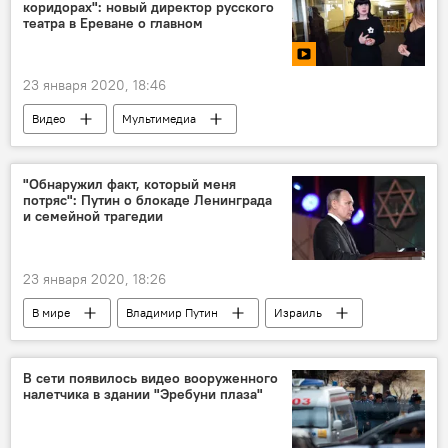
коридорах": новый директор русского
театра в Ереване о главном
23 января 2020, 18:46
Видео
Мультимедиа
Ереванский государственный русский драматический театр им. К.С. Станиславского
"Обнаружил факт, который меня
потряс": Путин о блокаде Ленинграда
и семейной трагедии
23 января 2020, 18:26
В мире
Владимир Путин
Израиль
памятник
открытие
В сети появилось видео вооруженного
налетчика в здании "Эребуни плаза"