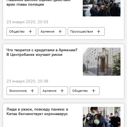
врио главы полиции
23 января 2020, 20:53
Общество
Армения
Происшествия
"Эребуни плаза"
правительство
Новости Армения
Что творится с кредитами в Армении?
В Центробанке изучают риски
Стрельба в "Эребуни плаза"
полиция
23 января 2020, 20:38
Экономика
Армения
Общество
потребительские кредиты
риск
Центробанк
Люди в ужасе, повсюду паника: в
Китае бесчинствует коронавирус