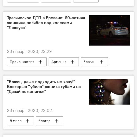
Мультимедиа
Видеоклуб
стрелок
Ереван
Стрельба в "Эребуни плаза"
Трагическое ДТП в Ереване: 60-летняя
женщина погибла под колесами
ЧП
"Лексуса"
23 января 2020, 22:29
Происшествия
Армения
Ереван
Происшествия и инциденты в Ереване
ДТП
"Боюсь, даже подходить не хочу!"
Блогерша "убила" жениха губами на
"Давай поженимся"
23 января 2020, 22:02
В мире
блогер