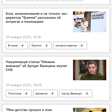
НДС
Блат, изнасилования и не только: экс-
директор "Грэмми" рассказала об
интригах и махинациях
23 января 2020, 19:18
В мире
Грэмми
изнасилование
скандал
Нашумевшую статью "Айкакан
жаманак" об Артуре Ванецяне изучит
СНБ
23 января 2020, 19:06
Политика
Армения
Артур Ванецян
Газета
СНБ
"Мое детство прошло в этих