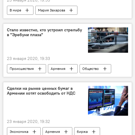
23 января 2020, 19:53
В мире
Мария Захарова
памятники
Голос
Стало известно, кто устроил стрельбу
в "Эребуни плаза"
23 января 2020, 19:33
Происшествия
Армения
Общество
стрельба
"Эребуни плаза"
злоумышленники
сведения
Сделки на рынке ценных бумаг в
Армении хотят освободить от НДС
Новости Армения
23 января 2020, 19:32
Экономика
Армения
биржа