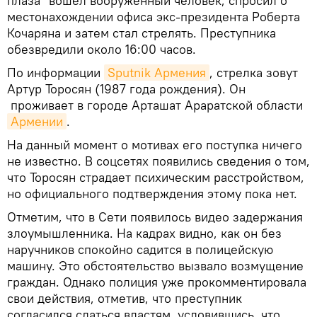
плаза" вошел вооруженный человек, спросил о
местонахождении офиса экс-президента Роберта
Кочаряна и затем стал стрелять. Преступника
обезвредили около 16:00 часов.
По информации
Sputnik Армения
, стрелка зовут
Артур Торосян (1987 года рождения). Он
проживает в городе Арташат Араратской области
Армении
.
На данный момент о мотивах его поступка ничего
не известно. В соцсетях появились сведения о том,
что Торосян страдает психическим расстройством,
но официального подтверждения этому пока нет.
Отметим, что в Сети появилось видео задержания
злоумышленника. На кадрах видно, как он без
наручников спокойно садится в полицейскую
машину. Это обстоятельство вызвало возмущение
граждан. Однако полиция уже прокомментировала
свои действия, отметив, что преступник
согласился сдаться властям, условившись, что