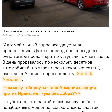
Поток автомобилей на Араратской таможне
© Sputnik / Aram Nersesyan
"Автомобильный спрос всегда уступал
предложению. Даже в период прошлогоднего
бума темпы продаж кратно уступали темпам ввоза.
В день продавалось по нескольку десятков
автомобилей, но завозилось несколько сотен", -
рассказал Акопян корреспонденту
Sputnik 
Армения
.
Чем могут обернуться для Армении санкции 
против Ирана: нет худа без добра?>>
Он убежден, что застой в любом случае был
неизбежным. Решение казахстанских властей