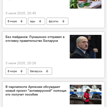
уголовное дело
3 июня 2020, 20:45
В мире
яды
фрукты
овощи
Без майданов: Лукашенко отправил в
отставку правительство Беларуси
3 июня 2020, 20:26
В мире
Беларусь
Лукашенко Александр
отставки
правительство
В парламенте Армении обсуждают
новый проект "антивирусной" помощи:
кто получит пособие