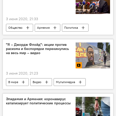
резиденция
3 июня 2020, 21:33
Общество
Армения
Политика
Гагик Хачатрян
суд
Пашинян Никол
аппарат
"Я – Джордж Флойд": акции против
расизма и беспорядки перекинулись
Новости Армения
на весь мир – видео
3 июня 2020, 21:23
В мире
Видео
Мультимедиа
США
протесты
гибель
беспорядки
Эпидемия и Армения: коронавирус
катализирует политические процессы