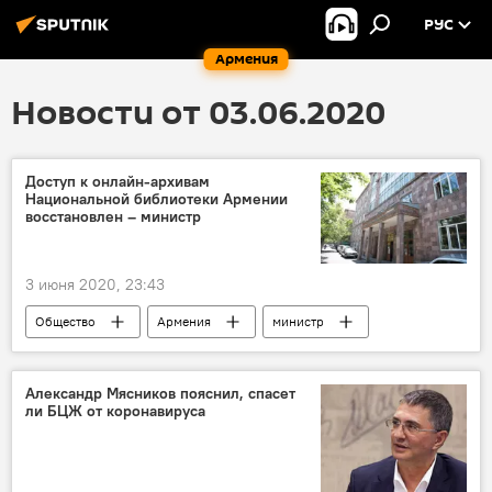
РУС
Армения
Новости от 03.06.2020
Доступ к онлайн-архивам
Национальной библиотеки Армении
восстановлен – министр
3 июня 2020, 23:43
Общество
Армения
министр
архивы
библиотека
Новости Армения
Александр Мясников пояснил, спасет
ли БЦЖ от коронавируса