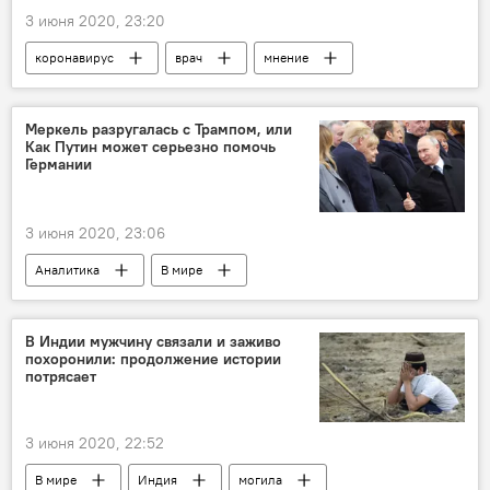
3 июня 2020, 23:20
коронавирус
врач
мнение
Голос
Меркель разругалась с Трампом, или
Как Путин может серьезно помочь
Германии
3 июня 2020, 23:06
Аналитика
В мире
Меркель Ангела
Дональд Трамп
Владимир Путин
Северный поток
В Индии мужчину связали и заживо
похоронили: продолжение истории
Германия
проект
потрясает
3 июня 2020, 22:52
В мире
Индия
могила