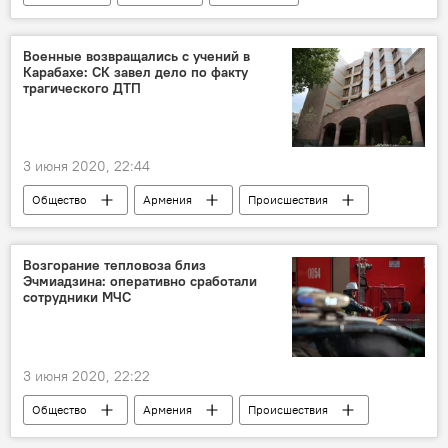
мужчина
Военные возвращались с учений в
Карабахе: СК завел дело по факту
трагического ДТП
3 июня 2020, 22:44
Общество
Армения
Происшествия
Нагорный Карабах
военные
Новости Армения
уголовное дело
Возгорание тепловоза близ
Эчмиадзина: оперативно сработали
авария
ДТП
сотрудники МЧС
3 июня 2020, 22:22
Общество
Армения
Происшествия
Эчмиадзин
МЧС
спасатели