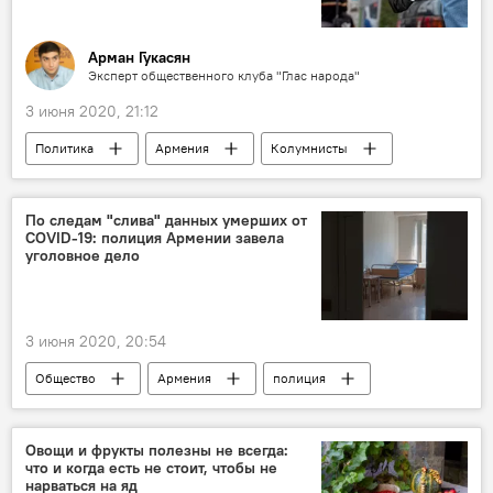
Арман Гукасян
Эксперт общественного клуба "Глас народа"
3 июня 2020, 21:12
Политика
Армения
Колумнисты
эпидемия
коронавирус
По следам "слива" данных умерших от
COVID-19: полиция Армении завела
уголовное дело
3 июня 2020, 20:54
Общество
Армения
полиция
данные
Новости Армения
Коронавирус в Армении
Овощи и фрукты полезны не всегда:
что и когда есть не стоит, чтобы не
Режим ЧП в Армении из-за ситуации с коронавирусом
нарваться на яд