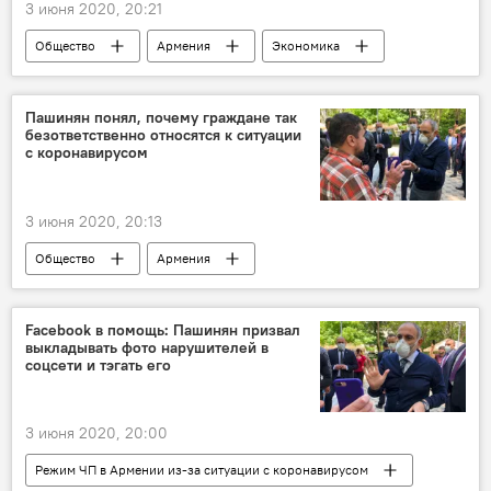
3 июня 2020, 20:21
Общество
Армения
Экономика
проект
помощь
пособие
Новости Армения
Пашинян понял, почему граждане так
безответственно относятся к ситуации
Режим ЧП в Армении из-за ситуации с коронавирусом
с коронавирусом
3 июня 2020, 20:13
Общество
Армения
Пашинян Никол
коронавирус
Новости Армения
Facebook в помощь: Пашинян призвал
выкладывать фото нарушителей в
Режим ЧП в Армении из-за ситуации с коронавирусом
соцсети и тэгать его
3 июня 2020, 20:00
Режим ЧП в Армении из-за ситуации с коронавирусом