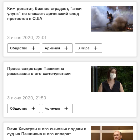
Новости Армения
Ким донатит, бизнес страдает, "ачки
улунк" не спасает: армянский след
Происшествия и инциденты в Армении
протестов в США
3 июня 2020, 22:01
Общество
Армения
В мире
США
протесты
армяне
Пресс-секретарь Пашиняна
рассказала о его самочувствии
3 июня 2020, 21:50
Общество
Армения
Коронавирус в Армении
Режим ЧП в Армении из-за ситуации с коронавирусом
Гагик Хачатрян и его сыновья подали в
суд на Пашиняна и его аппарат
Пашинян Никол
Новости Армения