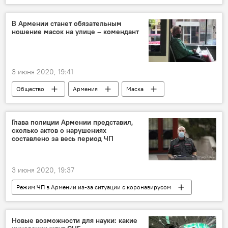
Общество
Армения
Пашинян Никол
Facebook
В Армении станет обязательным
ношение масок на улице – комендант
нарушения
3 июня 2020, 19:41
Общество
Армения
Маска
улица
Глава полиции Армении представил,
сколько актов о нарушениях
составлено за весь период ЧП
3 июня 2020, 19:37
Режим ЧП в Армении из-за ситуации с коронавирусом
Общество
Армения
нарушения
полиция
Новые возможности для науки: какие