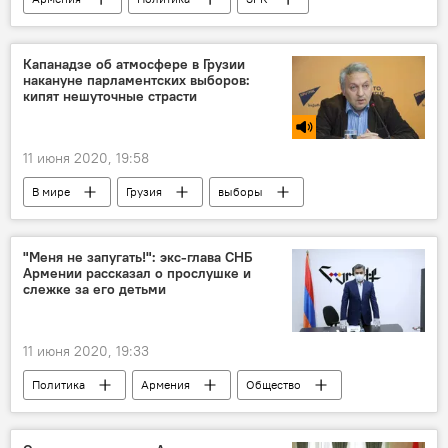
вооружение
Капанадзе об атмосфере в Грузии
накануне парламентских выборов:
кипят нешуточные страсти
11 июня 2020, 19:58
В мире
Грузия
выборы
Голос
"Меня не запугать!": экс-глава СНБ
Армении рассказал о прослушке и
слежке за его детьми
11 июня 2020, 19:33
Политика
Армения
Общество
СНБ
Артур Ванецян
слежка
партия
Новости Армения