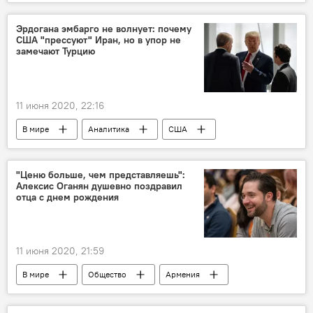
Общество
Армения
Алексанян Самвел
Эрдогана эмбарго не волнует: почему
США "прессуют" Иран, но в упор не
замечают Турцию
11 июня 2020, 22:16
В мире
Аналитика
США
Турция
Иран
эмбарго
санкции
"Ценю больше, чем представляешь":
Алексис Оганян душевно поздравил
отца с днем рождения
11 июня 2020, 21:59
В мире
Общество
Армения
Алексис Оганян
отец