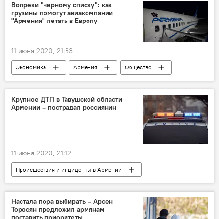
Вопреки "черному списку": как
грузины помогут авиакомпании
"Армения" летать в Европу
11 июня 2020, 21:33
Экономика
Армения
Общество
авиакомпания
грузины
Европа
черный список
Крупное ДТП в Тавушской области
Армении – пострадал россиянин
11 июня 2020, 21:12
Происшествия и инциденты в Армении
Происшествия
Армения
ДТП
Настала пора выбирать – Арсен
Торосян предложил армянам
поставить приоритеты