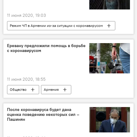
11 июня 2020, 19:03
Режим ЧП в Армении из-за ситуации с коронавирусом
Общество
Армения
свадьбы
коронавирус
Сурен Папикян
Еревану предложили помощь в борьбе
с коронавирусом
11 июня 2020, 18:55
Общество
Армения
Коронавирус в Армении
После коронавируса будет дана
оценка поведению некоторых сил –
Пашинян