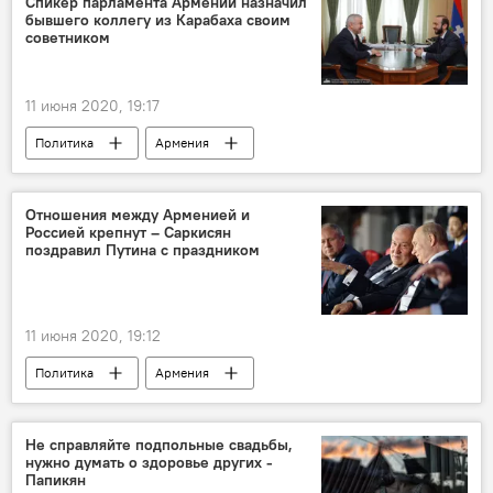
Спикер парламента Армении назначил
бывшего коллегу из Карабаха своим
прослушка
советником
11 июня 2020, 19:17
Политика
Армения
Нагорный Карабах
Ашот Гулян
Отношения между Арменией и
Россией крепнут – Саркисян
поздравил Путина с праздником
11 июня 2020, 19:12
Политика
Армения
Армен Саркисян
Владимир Путин
Новости Армения
поздравление
Не справляйте подпольные свадьбы,
нужно думать о здоровье других -
Папикян