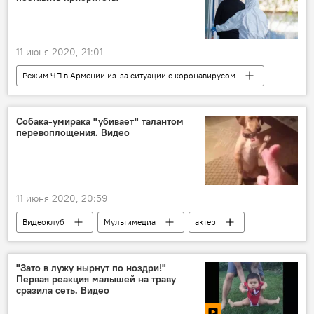
11 июня 2020, 21:01
Режим ЧП в Армении из-за ситуации с коронавирусом
Общество
Армения
коронавирус
Арсен Торосян
Собака-умирака "убивает" талантом
перевоплощения. Видео
11 июня 2020, 20:59
Видеоклуб
Мультимедиа
актер
Оскар
пес
"Зато в лужу нырнут по ноздри!"
Первая реакция малышей на траву
сразила сеть. Видео