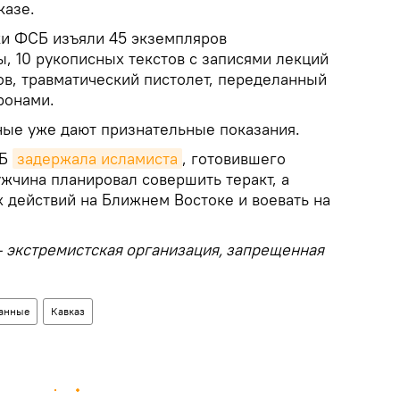
казе.
и ФСБ изъяли 45 экземпляров
, 10 рукописных текстов с записями лекций
в, травматический пистолет, переделанный
ронами.
ные уже дают признательные показания.
СБ
задержала исламиста
, готовившего
жчина планировал совершить теракт, а
х действий на Ближнем Востоке и воевать на
– экстремистская организация, запрещенная
анные
Кавказ