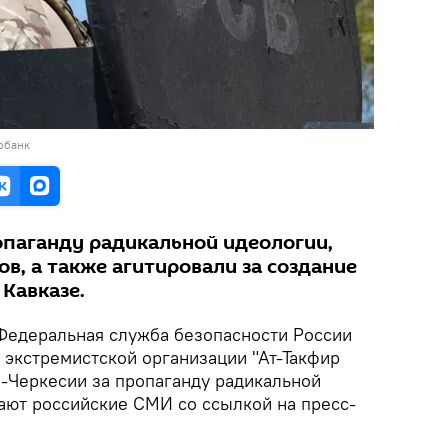
обанк
паганду радикальной идеологии,
в, а также агитировали за создание
Кавказе.
едеральная служба безопасности России
 экстремистской организации "Ат-Такфир
о-Черкесии за пропаганду радикальной
ают российские СМИ со ссылкой на пресс-