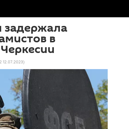
и задержала
амистов в
-Черкесии
2 12.07.2023
)