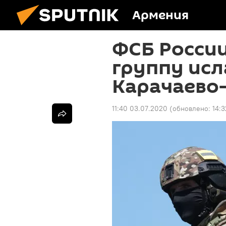
Армения
ФСБ Росси
группу исл
Карачаево
11:40 03.07.2020
(обновлено:
14:3