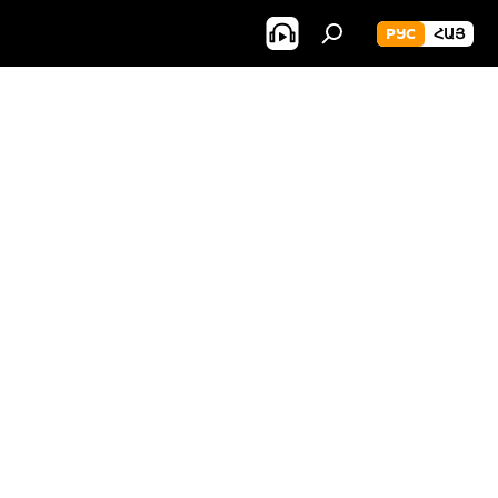
РУС
ՀԱՅ