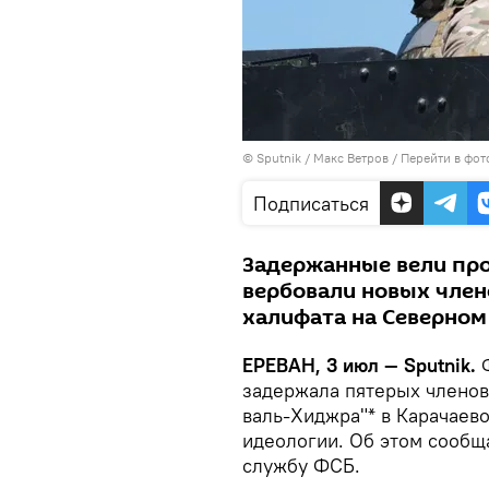
© Sputnik / Макс Ветров
/
Перейти в фот
Подписаться
Задержанные вели про
вербовали новых члено
халифата на Северном 
ЕРЕВАН, 3 июл — Sputnik.
Ф
задержала пятерых членов
валь-Хиджра"* в Карачаев
идеологии. Об этом сообщ
службу ФСБ.