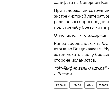
халифата на Северном Кав
При задержании сотрудник
экстремистской литературы
радикальных проповеднико
под стрельбу боевыми пат
Отмечается, что задержан
Ранее сообщалось, что Ф
взрыв во Владикавказе. Му
затем уехать в зону боевы
стороне исламистов.
*"Ат-Такфир валь-Хиджра" 
в России.
Россия
В мире
ФСБ
задерж