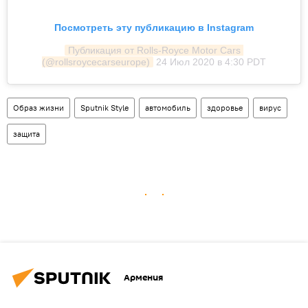
Посмотреть эту публикацию в Instagram
Публикация от Rolls-Royce Motor Cars 
(@rollsroycecarseurope)
24 Июл 2020 в 4:30 PDT
Образ жизни
Sputnik Style
автомобиль
здоровье
вирус
защита
Армения